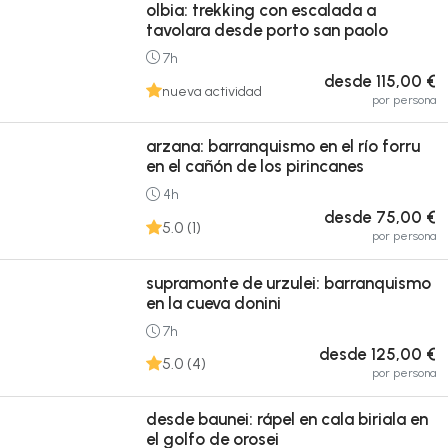
olbia: trekking con escalada a
tavolara desde porto san paolo
7h
desde 115,00 €
nueva actividad
por persona
arzana: barranquismo en el río forru
en el cañón de los pirincanes
4h
desde 75,00 €
5.0 (1)
por persona
supramonte de urzulei: barranquismo
en la cueva donini
7h
desde 125,00 €
5.0 (4)
por persona
desde baunei: rápel en cala biriala en
el golfo de orosei