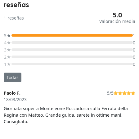
reseñas
5.0
1
reseñas
Valoración media
5★
1
4★
0
3★
0
2★
0
1★
0
Todas
Paolo F.
5/5
18/03/2023
Giornata super a Monteleone Roccadoria sulla Ferrata della
Regina con Matteo. Grande guida, sarete in ottime mani.
Consigliato.