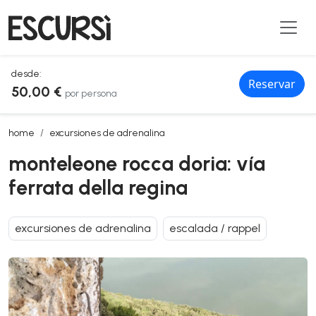
desde:
Reservar
50,00 €
por persona
monteleone rocca doria: vía ferrata della regina
home
excursiones de adrenalina
monteleone rocca doria: vía
ferrata della regina
excursiones de adrenalina
escalada / rappel