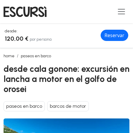
desde:
Reservar
120,00 €
por persona
desde cala gonone: excursión en lancha a motor en el golfo de orose
home
paseos en barco
desde cala gonone: excursión en
lancha a motor en el golfo de
orosei
paseos en barco
barcos de motor