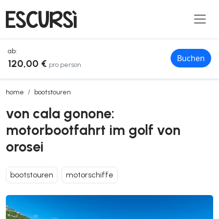
ab:
Buchen
120,00 €
pro person
von cala gonone: motorbootfahrt im golf von orosei
home
bootstouren
von cala gonone:
motorbootfahrt im golf von
orosei
bootstouren
motorschiffe