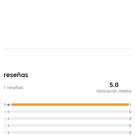
reseñas
5.0
1
reseñas
Valoración media
5★
1
4★
0
3★
0
2★
0
1★
0