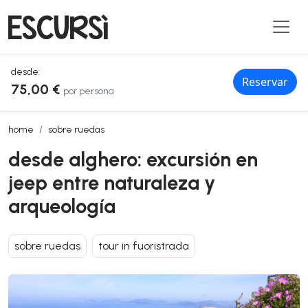
desde:
Reservar
75,00 €
por persona
desde alghero: excursión en jeep entre naturaleza y arqueología
home
sobre ruedas
desde alghero: excursión en
jeep entre naturaleza y
arqueología
sobre ruedas
tour in fuoristrada