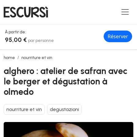
À partir de:
Réserver
95,00 €
par personne
alghero : atelier de safran avec le berger et dégustation à olmedo
home
nourriture et vin
alghero : atelier de safran avec
le berger et dégustation à
olmedo
nourriture et vin
degustazioni