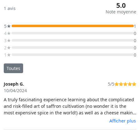
5.0
1
avis
Note moyenne
5★
1
4★
0
3★
0
2★
0
1★
0
Toutes
Joseph G.
5/5
10/04/2024
A truly fascinating experience learning about the complicated
and risk-filled art of saffron cultivation (no wonder it is the
most expensive spice in the world!) as well as a cheese making
demonstration. At the end we had a picnic of the fresh cheese
Afficher plus
and saffron cured meats, which were excellent. The farm
where we met was 20 minutes outside of Sassari and was truly
a delightful glimpse into a small farm run by just a multi