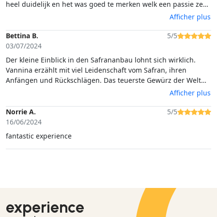
heel duidelijk en het was goed te merken welk een passie ze
heeft om hier mee bezig te zijn. We voelde. Ons heel welkom
Afficher plus
en genoten van het verhaal, de omgeving, de katjes en de
proeverij van kaas, worst, brood en wijn. Wil je de bloemen
Bettina B.
5/5
zien dan moet je hier in november zijn. Maar ook zo is het heel
03/07/2024
interessant. Zo leer je waar de saffraan vandaan komt en
Der kleine Einblick in den Safrananbau lohnt sich wirklich.
hoeveel werk het is.
Vannina erzählt mit viel Leidenschaft vom Safran, ihren
Anfängen und Rückschlägen. Das teuerste Gewürz der Welt
weiß man erst richtig zu schätzen, wenn man die vielen
Afficher plus
Schritte und die Handarbeit kennt, die mit der Herstellung
verbunden sind. Zum Schluss gab es leckeres Safranbrot,
Norrie A.
5/5
Safrankäse und Safranlikör zum Probieren.
16/06/2024
fantastic experience
experience