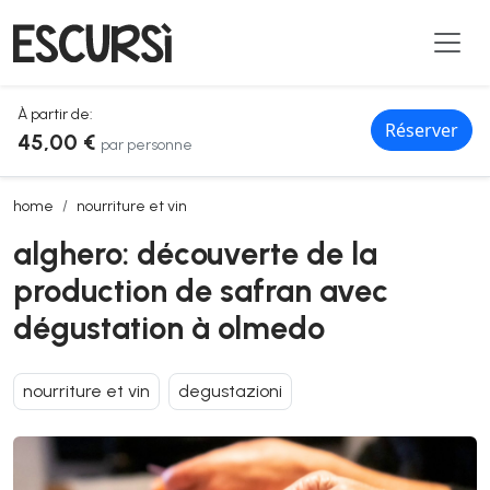
À partir de:
Réserver
45,00 €
par personne
alghero: découverte de la production de safran avec dégustation à
home
nourriture et vin
alghero: découverte de la
production de safran avec
dégustation à olmedo
nourriture et vin
degustazioni