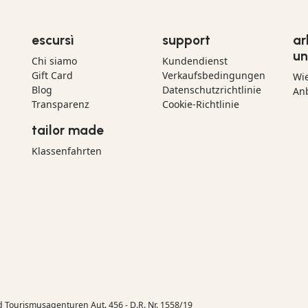
escursì
support
ar
un
Chi siamo
Kundendienst
Gift Card
Verkaufsbedingungen
Wi
Blog
Datenschutzrichtlinie
Anb
Transparenz
Cookie-Richtlinie
tailor made
Klassenfahrten
d Tourismusagenturen Aut. 456 - D.R. Nr. 1558/19