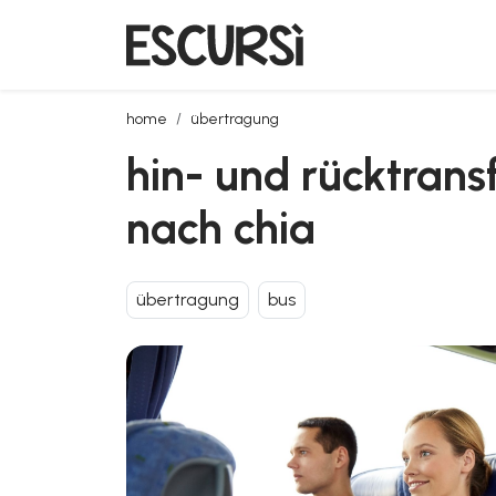
hin- und rücktransfer mit dem bus vom flughafen ca
home
übertragung
hin- und rücktrans
nach chia
übertragung
bus