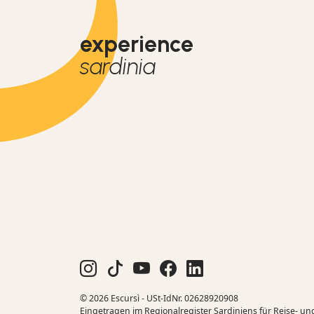
experience
sardinia
© 2026 Escursì - USt-IdNr. 02628920908
Eingetragen im Regionalregister Sardiniens für Reise- un