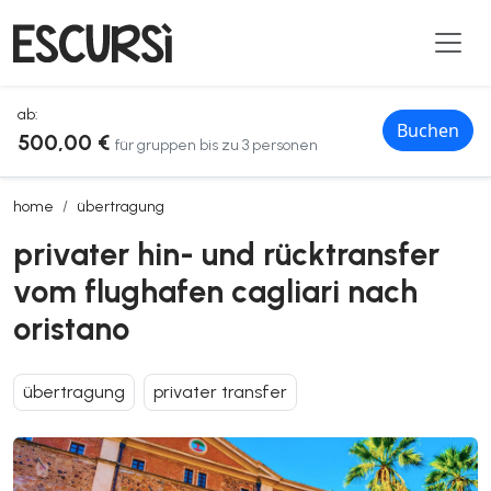
ab:
Buchen
500,00 €
für gruppen bis zu 3 personen
privater hin- und rücktransfer vom flughafen cagliari nach oristano
home
übertragung
privater hin- und rücktransfer
vom flughafen cagliari nach
oristano
übertragung
privater transfer