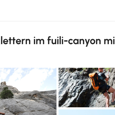
er
ettern im fuili-canyon mi