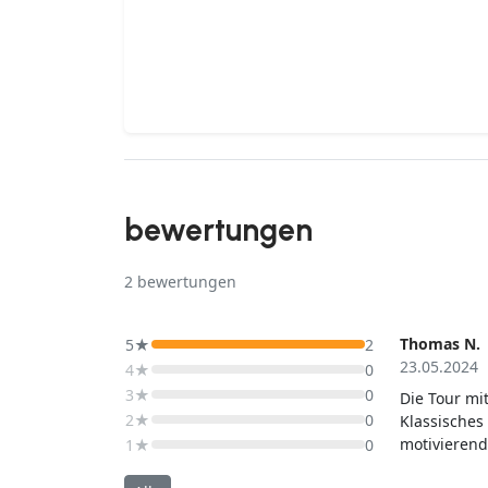
bewertungen
2
bewertungen
Thomas N.
5★
2
23.05.2024
4★
0
3★
0
Die Tour mi
2★
0
Klassisches 
motivierend
1★
0
fühlte.