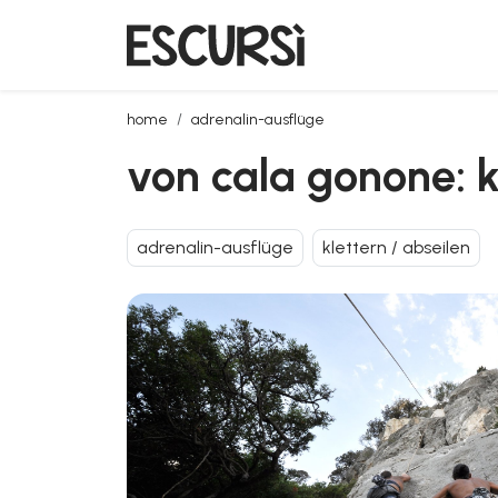
von cala gonone: klettern im fuili-canyon mit transf
home
adrenalin-ausflüge
von cala gonone: kl
adrenalin-ausflüge
klettern / abseilen