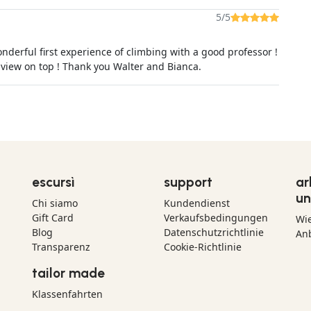
5/5
nderful first experience of climbing with a good professor !
 view on top ! Thank you Walter and Bianca.
escursì
support
ar
un
Chi siamo
Kundendienst
Gift Card
Verkaufsbedingungen
Wi
Blog
Datenschutzrichtlinie
Anb
Transparenz
Cookie-Richtlinie
tailor made
Klassenfahrten