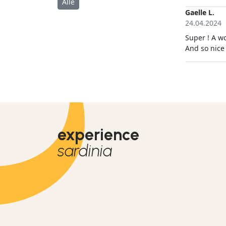
Alle
Gaelle L.
24.04.2024
Super ! A wo
And so nice
experience
sardinia