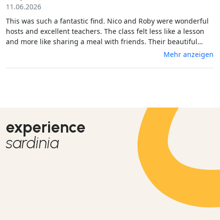
11.06.2026
This was such a fantastic find. Nico and Roby were wonderful
hosts and excellent teachers. The class felt less like a lesson
and more like sharing a meal with friends. Their beautiful
space is a peaceful change of pace from the bustle of Alghero
Mehr anzeigen
and made the experience even more special. I left with some
new gnochetti and ravioli-making skills and both pastas were
delicious. An incredibly fun and warm experience. Highly
recommend!
experience
sardinia