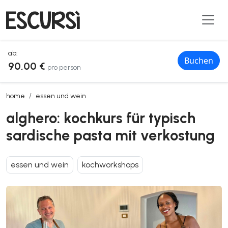
ab:
Buchen
90,00 €
pro person
alghero: kochkurs für typisch sardische pasta mit verkostung
home
essen und wein
alghero: kochkurs für typisch
sardische pasta mit verkostung
essen und wein
kochworkshops