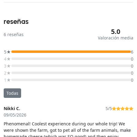
reseñas
5.0
6
reseñas
Valoración media
5★
6
4★
0
3★
0
2★
0
1★
0
Todas
Nikki C.
5/5
09/05/2026
Phenomenal! Coolest experience during our whole trip! We
were shown the farm, got to pet all of the farm animals, make
homemade cheese (which was SO good) and then enjoy