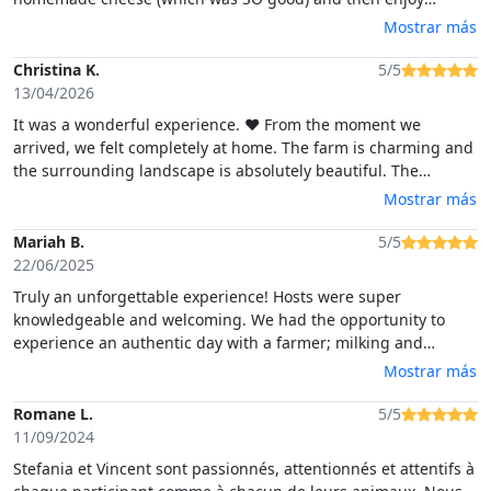
Stefanias INCREDIBLE cooking. Everything was homemade and
Mostrar más
from the farm and it was a feast! That was the highlight of our
trip and we had such a great time!!
Christina K.
5/5
13/04/2026
It was a wonderful experience. ❤️ From the moment we
arrived, we felt completely at home. The farm is charming and
the surrounding landscape is absolutely beautiful. The
cheese-making process is incredibly interesting, and you can
Mostrar más
truly tell that the hosts are very knowledgeable and do their
work with love and passion. We highly recommend this
Mariah B.
5/5
experience – the food was amazing, from the delicious cookies
22/06/2025
to the homemade wine. Everything was a solid 10/10. We
Truly an unforgettable experience! Hosts were super
would love to do this again sometimes
knowledgeable and welcoming. We had the opportunity to
experience an authentic day with a farmer; milking and
feeding the cow, cheese making, donkeys, goats, ducks and
Mostrar más
chickens. Lunch was exceptional with wine, fresh cheese,
lamb, potatoes, wine, dessert and multiple home-made
Romane L.
5/5
liqueurs to taste. It was the highlight of our trip! Thank you for
11/09/2024
such a special day ☺️
Stefania et Vincent sont passionnés, attentionnés et attentifs à