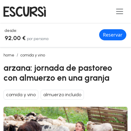
desde:
Reservar
92,00 €
por persona
arzana: jornada de pastoreo con almuerzo en una granja
home
comida y vino
arzana: jornada de pastoreo
con almuerzo en una granja
comida y vino
almuerzo incluido