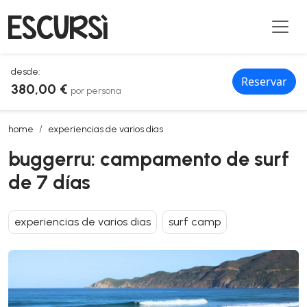
desde:
Reservar
380,00 €
por persona
buggerru: campamento de surf de 7 días
home
experiencias de varios dias
buggerru: campamento de surf
de 7 días
experiencias de varios dias
surf camp