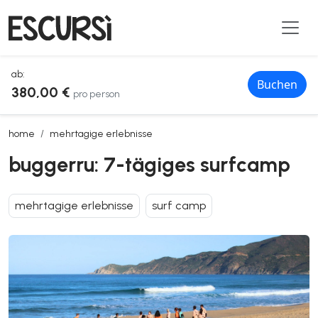
ab:
Buchen
380,00 €
pro person
buggerru: 7-tägiges surfcamp
home
mehrtagige erlebnisse
buggerru: 7-tägiges surfcamp
mehrtagige erlebnisse
surf camp