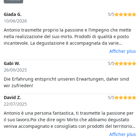
Giada G.
5/5
10/06/2026
Antonio trasmette proprio la passione e l’impegno che mette
nella realizzazione del suo mirto. Prodotti di qualità e posto
incantevole. La degustazione è accompagnata da varie
pietanze tipiche (formaggi, salumi, ecc.).
Afficher plus
Gabi W.
5/5
26/09/2025
Die Erfahrung entspricht unseren Erwartungen, daher sind
wir zufrieden!
David Z.
5/5
22/07/2025
Antonio è una persona fantastica, ti trasmette la passione per
il suo lavoro.Poi che dire ogni Mirto che abbiamo degustato
veniva accompagnato e consigliato con prodotti del territorio
ed ha reso l’esperienza veramente fantastica.Grazie ancora ad
Afficher plus
Antonio per la disponibilità e la professionalità.