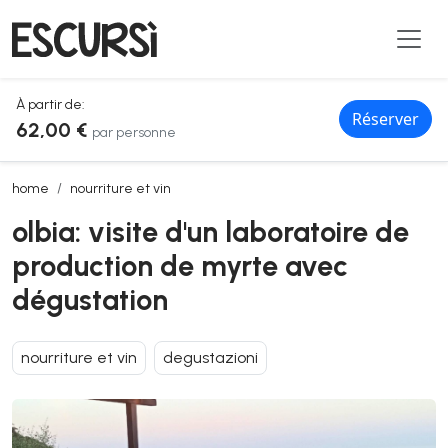
À partir de:
Réserver
62,00 €
par personne
olbia: visite d'un laboratoire de production de myrte avec dégustati
home
nourriture et vin
olbia: visite d'un laboratoire de
production de myrte avec
dégustation
nourriture et vin
degustazioni