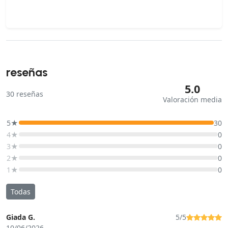
reseñas
5.0
30
reseñas
Valoración media
5★
30
4★
0
3★
0
2★
0
1★
0
Todas
Giada G.
5/5
10/06/2026