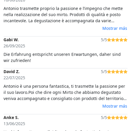
Antonio trasmette proprio la passione e l’impegno che mette
nella realizzazione del suo mirto. Prodotti di qualità e posto
incantevole. La degustazione è accompagnata da varie
pietanze tipiche (formaggi, salumi, ecc.).
Mostrar más
Gabi W.
5/5
26/09/2025
Die Erfahrung entspricht unseren Erwartungen, daher sind
wir zufrieden!
David Z.
5/5
22/07/2025
Antonio è una persona fantastica, ti trasmette la passione per
il suo lavoro.Poi che dire ogni Mirto che abbiamo degustato
veniva accompagnato e consigliato con prodotti del territorio
ed ha reso l’esperienza veramente fantastica.Grazie ancora ad
Mostrar más
Antonio per la disponibilità e la professionalità.
Anke S.
5/5
13/06/2025