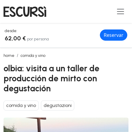
desde:
Reservar
62,00 €
por persona
olbia: visita a un taller de producción de mirto con degustación
home
comida y vino
olbia: visita a un taller de
producción de mirto con
degustación
comida y vino
degustazioni