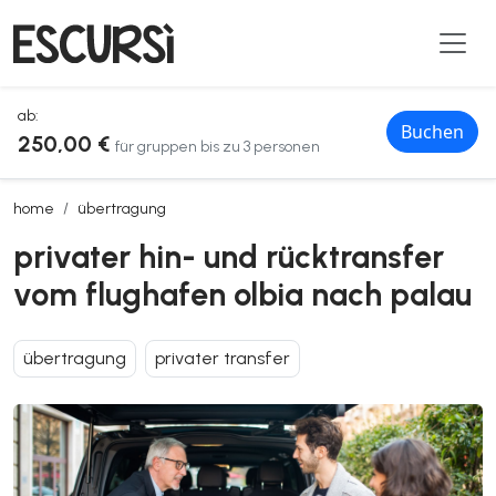
ab:
Buchen
250,00 €
für gruppen bis zu 3 personen
privater hin- und rücktransfer vom flughafen olbia nach palau
home
übertragung
privater hin- und rücktransfer
vom flughafen olbia nach palau
übertragung
privater transfer