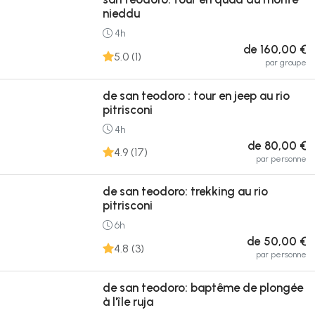
nieddu
4h
de 160,00 €
5.0 (1)
par groupe
de san teodoro : tour en jeep au rio
pitrisconi
4h
de 80,00 €
4.9 (17)
par personne
de san teodoro: trekking au rio
pitrisconi
6h
de 50,00 €
4.8 (3)
par personne
de san teodoro: baptême de plongée
à l'île ruja