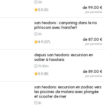
2h
de 99,00 €
5.0 (5)
par personne
san teodoro : canyoning dans le rio
pitrisconi avec transfert
5h
de 87,00 €
4.9 (37)
par personne
depuis san teodoro: excursion en
voilier à tavolara
7h 30m
de 89,00 €
5.0 (8)
par personne
san teodoro: excursion en zodiac vers
les piscines de molara avec plongée
et scooter de mer
3h