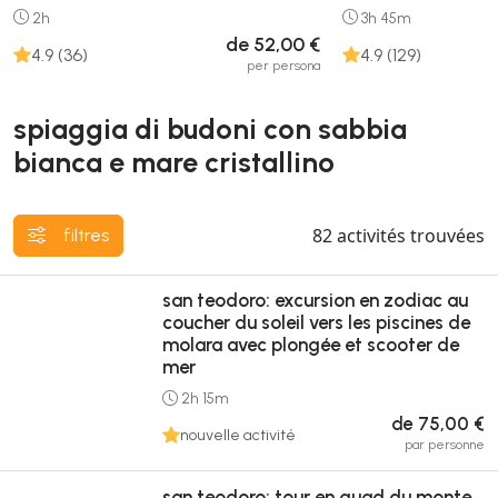
2h
3h 45m
de 52,00 €
4.9 (36)
4.9 (129)
per persona
spiaggia di budoni con sabbia
bianca e mare cristallino
82
activités trouvées
filtres
san teodoro: excursion en zodiac au
coucher du soleil vers les piscines de
molara avec plongée et scooter de
mer
2h 15m
de 75,00 €
nouvelle activité
par personne
san teodoro: tour en quad du monte