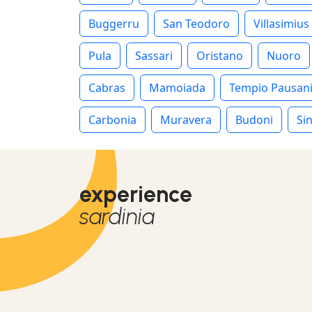
Buggerru
San Teodoro
Villasimius
Pula
Sassari
Oristano
Nuoro
Cabras
Mamoiada
Tempio Pausan
Carbonia
Muravera
Budoni
Sin
experience
sardinia