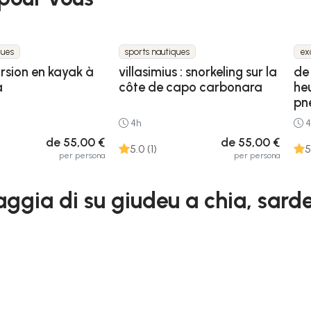
ques
sports nautiques
ex
ursion en kayak à
villasimius : snorkeling sur la
de
a
côte de capo carbonara
he
pn
4h
4
de 55,00 €
de 55,00 €
5.0 (1)
5
per persona
per persona
aggia di su giudeu a chia, sar