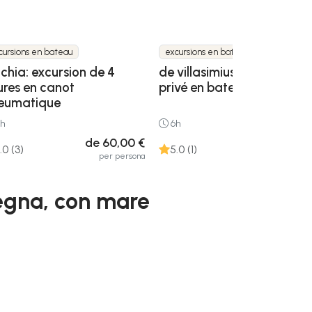
cursions en bateau
excursions en bateau
 chia: excursion de 4
de villasimius: excursion
ures en canot
privé en bateau
eumatique
h
6h
de 60,00 €
de 1.170,00
.0 (3)
5.0 (1)
per persona
per gru
degna, con mare