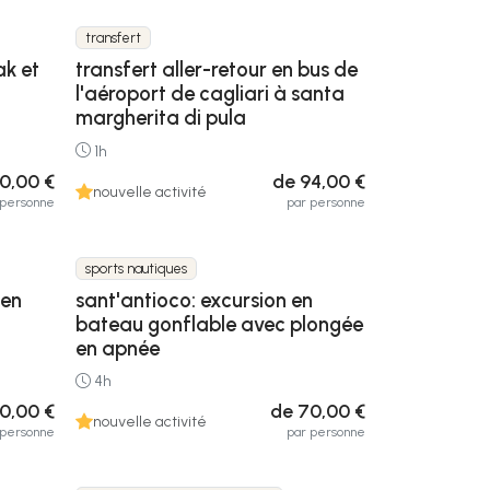
transfert
ak et
transfert aller-retour en bus de
l'aéroport de cagliari à santa
margherita di pula
1h
00,00 €
de 94,00 €
nouvelle activité
 personne
par personne
sports nautiques
 en
sant'antioco: excursion en
bateau gonflable avec plongée
en apnée
4h
0,00 €
de 70,00 €
nouvelle activité
 personne
par personne