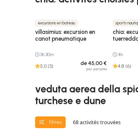
excursions en bateau
sports nauti
villasimius: excursion en
chia: exc
canot pneumatique
tuerredd
3h 30m
4h
de 45,00 €
5.0 (3)
4.8 (6)
per persona
veduta aerea della spi
turchese e dune
68
activités trouvées
filtres