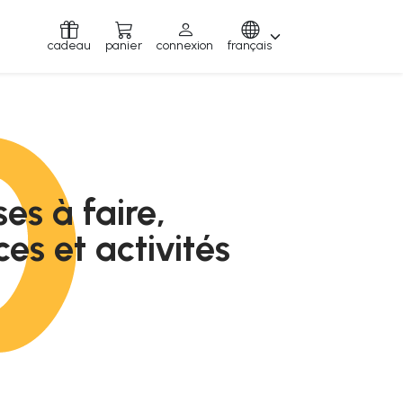
cadeau
panier
connexion
français
ses à faire,
es et activités