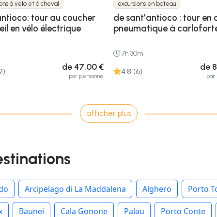
ons à vélo et à cheval
excursions en bateau
antioco: tour au coucher
de sant'antioco : tour en
eil en vélo électrique
pneumatique à carlofort
7h 30m
de 47,00 €
de 8
2)
4.8 (6)
par personne
par
afficher plus
estinations
rdo
Arcipelago di La Maddalena
Alghero
Porto T
x
Baunei
Cala Gonone
Palau
Porto Conte