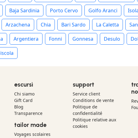
Baja Sardinia
Porto Cervo
Golfo Aranci
Isol
Arzachena
Chia
Bari Sardo
La Caletta
San
ia
Argentiera
Fonni
Gonnesa
Desulo
Do
iscola
escursì
support
tr
no
Chi siamo
Service client
Gift Card
Conditions de vente
Re
Blog
Politique de
Fou
Transparence
confidentialité
Politique relative aux
tailor made
cookies
Voyages scolaires