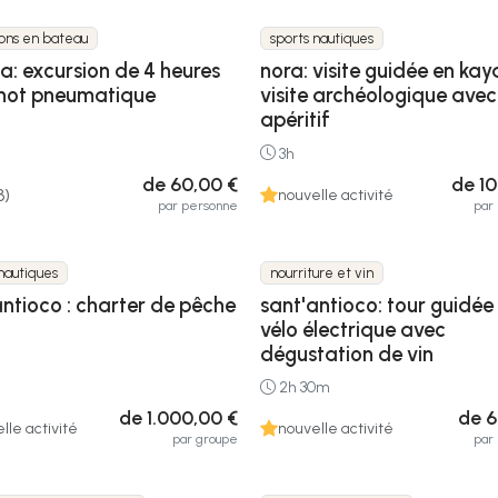
ions en bateau
sports nautiques
a: excursion de 4 heures
nora: visite guidée en kay
not pneumatique
visite archéologique avec
apéritif
3h
de 60,00 €
de 1
3)
nouvelle activité
par personne
par
nautiques
nourriture et vin
antioco : charter de pêche
sant'antioco: tour guidée
vélo électrique avec
dégustation de vin
2h 30m
de 1.000,00 €
de 6
lle activité
nouvelle activité
par groupe
par