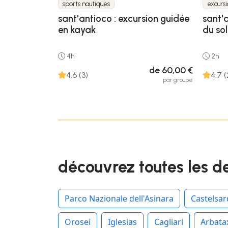
sports nautiques
excursi
sant'antioco : excursion guidée
sant'
en kayak
du sol
4h
2h
de 60,00 €
4.6 (3)
4.7 (
par groupe
découvrez toutes les d
Parco Nazionale dell'Asinara
Castelsa
Orosei
Iglesias
Cagliari
Arbata