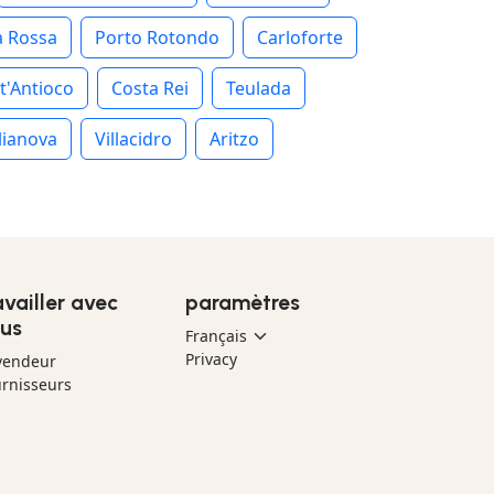
a Rossa
Porto Rotondo
Carloforte
t'Antioco
Costa Rei
Teulada
lianova
Villacidro
Aritzo
availler avec
paramètres
us
Privacy
vendeur
rnisseurs