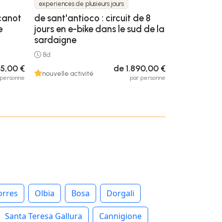
experiences de plusieurs jours
 canot
de sant'antioco : circuit de 8
e
jours en e-bike dans le sud de la
sardaigne
8d
5,00 €
de 1.890,00 €
nouvelle activité
 personne
par personne
orres
Olbia
Bosa
Dorgali
Santa Teresa Gallura
Cannigione