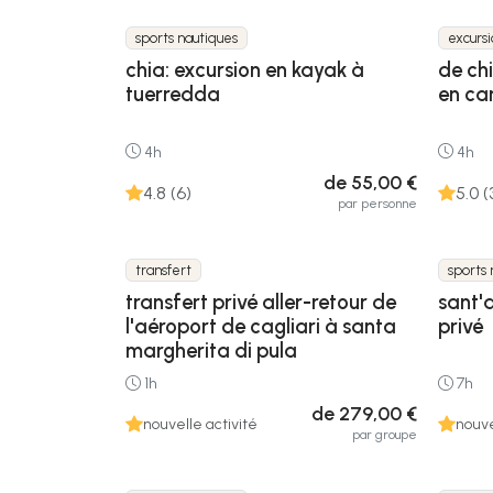
sports nautiques
excurs
chia: excursion en kayak à
de chi
tuerredda
en ca
4h
4h
de 55,00 €
4.8 (6)
5.0 (
par personne
transfert
sports 
transfert privé aller-retour de
sant'
l'aéroport de cagliari à santa
privé
margherita di pula
1h
7h
de 279,00 €
nouvelle activité
nouve
par groupe