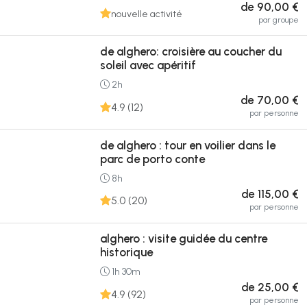
de 90,00 €
nouvelle activité
par groupe
de alghero: croisière au coucher du
soleil avec apéritif
2h
de 70,00 €
4.9 (12)
par personne
de alghero : tour en voilier dans le
parc de porto conte
8h
de 115,00 €
5.0 (20)
par personne
alghero : visite guidée du centre
historique
1h 30m
de 25,00 €
4.9 (92)
par personne