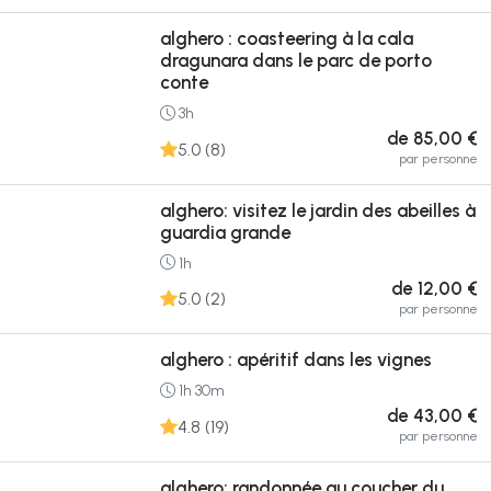
alghero : coasteering à la cala
dragunara dans le parc de porto
conte
3h
de 85,00 €
5.0 (8)
par personne
alghero: visitez le jardin des abeilles à
guardia grande
1h
de 12,00 €
5.0 (2)
par personne
alghero : apéritif dans les vignes
1h 30m
de 43,00 €
4.8 (19)
par personne
alghero: randonnée au coucher du