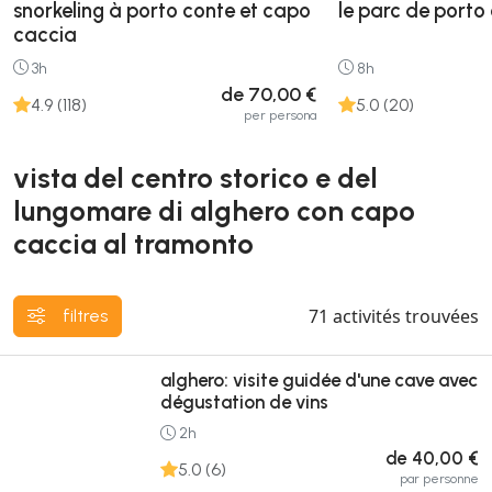
snorkeling à porto conte et capo
le parc de porto
caccia
3h
8h
de 70,00 €
4.9 (118)
5.0 (20)
per persona
vista del centro storico e del
lungomare di alghero con capo
caccia al tramonto
71
activités trouvées
filtres
alghero: visite guidée d'une cave avec
dégustation de vins
2h
de 40,00 €
5.0 (6)
par personne