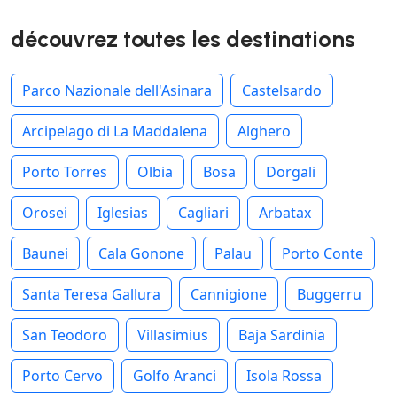
découvrez toutes les destinations
Parco Nazionale dell'Asinara
Castelsardo
Arcipelago di La Maddalena
Alghero
Porto Torres
Olbia
Bosa
Dorgali
Orosei
Iglesias
Cagliari
Arbatax
Baunei
Cala Gonone
Palau
Porto Conte
Santa Teresa Gallura
Cannigione
Buggerru
San Teodoro
Villasimius
Baja Sardinia
Porto Cervo
Golfo Aranci
Isola Rossa