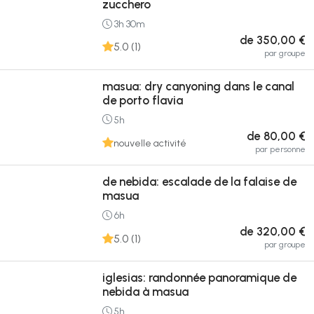
zucchero
3h 30m
de 350,00 €
5.0 (1)
par groupe
masua: dry canyoning dans le canal
de porto flavia
5h
de 80,00 €
nouvelle activité
par personne
de nebida: escalade de la falaise de
masua
6h
de 320,00 €
5.0 (1)
par groupe
iglesias: randonnée panoramique de
nebida à masua
5h