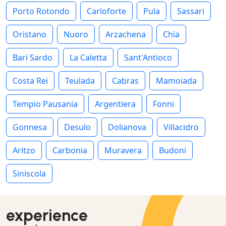
Porto Rotondo
Carloforte
Pula
Sassari
Oristano
Nuoro
Arzachena
Chia
Bari Sardo
La Caletta
Sant'Antioco
Costa Rei
Teulada
Cabras
Mamoiada
Tempio Pausania
Argentiera
Fonni
Gonnesa
Desulo
Dolianova
Villacidro
Aritzo
Carbonia
Muravera
Budoni
Siniscola
experience