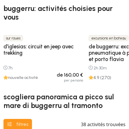
buggerru: activités choisies pour
vous
sur roues
excursions en bateau
d'iglesias: circuit en jeep avec
de buggerru: exc
trekking
pneumatique à p
et porto flavia
7h
2h 30m
de 160,00 €
4.9 (270)
nouvelle activité
per persona
scogliera panoramica a picco sul
mare di buggerru al tramonto
38
activités trouvées
filtres