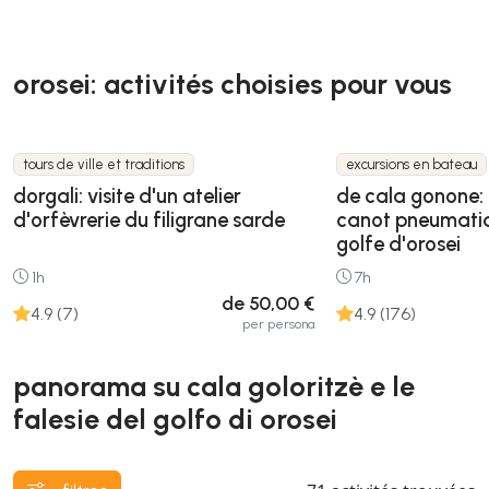
orosei: activités choisies pour vous
tours de ville et traditions
excursions en bateau
dorgali: visite d'un atelier
de cala gonone: 
d'orfèvrerie du filigrane sarde
canot pneumatiq
golfe d'orosei
1h
7h
de 50,00 €
4.9 (7)
4.9 (176)
per persona
panorama su cala goloritzè e le
falesie del golfo di orosei