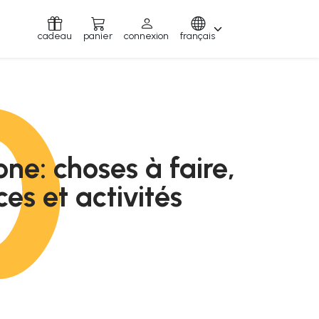
cadeau
panier
connexion
français
ne: choses à faire,
es et activités