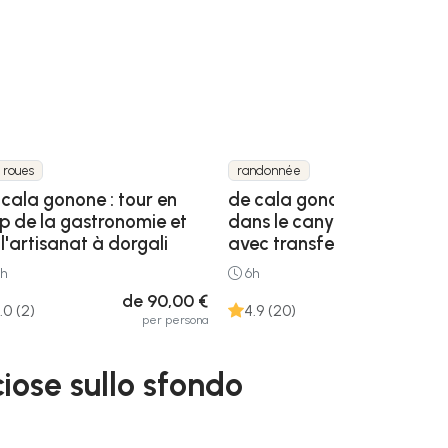
r roues
randonnée
 cala gonone : tour en
de cala gonone : trekking
ep de la gastronomie et
dans le canyon de gorrop
l'artisanat à dorgali
avec transfert
h
6h
de 90,00 €
de 70,00
.0 (2)
4.9 (20)
per persona
per pers
iose sullo sfondo