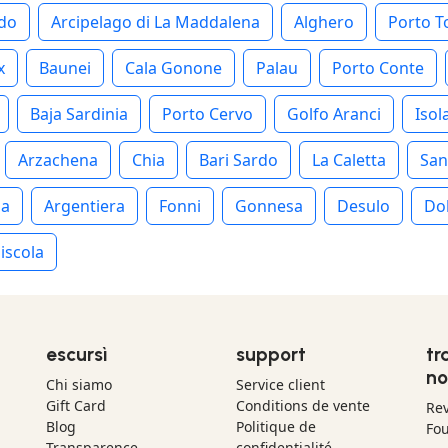
rdo
Arcipelago di La Maddalena
Alghero
Porto T
x
Baunei
Cala Gonone
Palau
Porto Conte
Baja Sardinia
Porto Cervo
Golfo Aranci
Isol
Arzachena
Chia
Bari Sardo
La Caletta
San
ia
Argentiera
Fonni
Gonnesa
Desulo
Do
iscola
escursì
support
tr
no
Chi siamo
Service client
Gift Card
Conditions de vente
Re
Blog
Politique de
Fou
Transparence
confidentialité