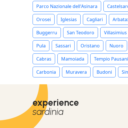
Parco Nazionale dell'Asinara
Castelsa
Orosei
Iglesias
Cagliari
Arbata
Buggerru
San Teodoro
Villasimius
Pula
Sassari
Oristano
Nuoro
Cabras
Mamoiada
Tempio Pausan
Carbonia
Muravera
Budoni
Sin
experience
sardinia