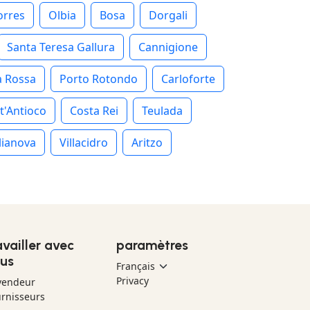
orres
Olbia
Bosa
Dorgali
Santa Teresa Gallura
Cannigione
a Rossa
Porto Rotondo
Carloforte
t'Antioco
Costa Rei
Teulada
lianova
Villacidro
Aritzo
availler avec
paramètres
us
Privacy
vendeur
rnisseurs