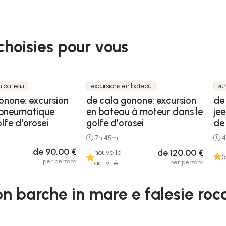
choisies pour vous
n bateau
excursions en bateau
su
onone: excursion
de cala gonone: excursion
de
 pneumatique
en bateau à moteur dans le
je
lfe d'orosei
golfe d'orosei
de 
7h 45m
4
de 90,00 €
de 120,00 €
nouvelle
5
per persona
per persona
activité
n barche in mare e falesie rocc