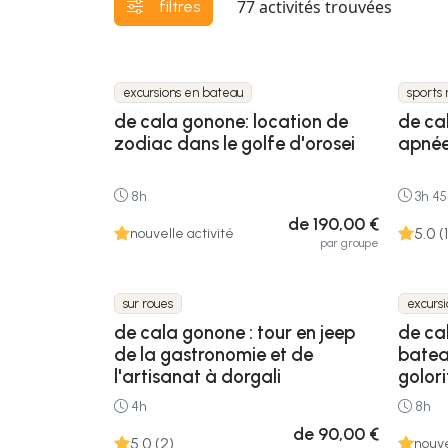
77
activités trouvées
filtres
excursions en bateau
sports 
de cala gonone: location de
de ca
zodiac dans le golfe d'orosei
apnée
8h
3h 4
de 190,00 €
5.0 (1
nouvelle activité
par groupe
sur roues
excurs
de cala gonone : tour en jeep
de ca
de la gastronomie et de
batea
l'artisanat à dorgali
golori
4h
8h
de 90,00 €
5.0 (2)
nouve