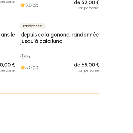
de 52,00 €
 personne
5.0 (2)
par personne
randonnée
dans le
depuis cala gonone: randonnée
jusqu'à cala luna
6h
0,00 €
de 65,00 €
5.0 (2)
 personne
par personne