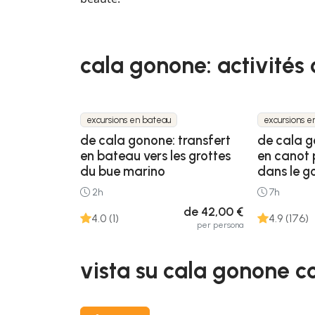
cala gonone: activités 
excursions en bateau
excursions e
de cala gonone: transfert
de cala g
en bateau vers les grottes
en canot
du bue marino
dans le go
2h
7h
de 42,00 €
4.0 (1)
4.9 (176)
per persona
vista su cala gonone co