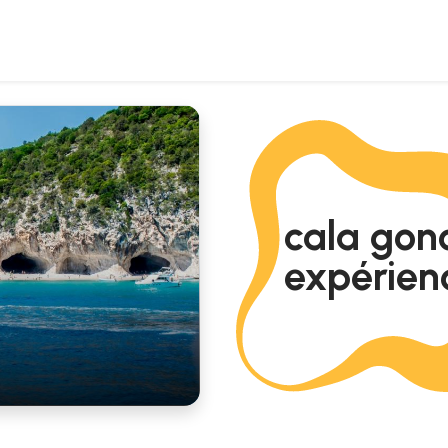
cala gono
expérienc