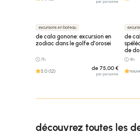
par personne
excursions en bateau
excursi
de cala gonone: excursion en
de ca
zodiac dans le golfe d'orosei
spélé
de do
7h
4h
de 75,00 €
5.0 (12)
nouve
par personne
découvrez toutes les d