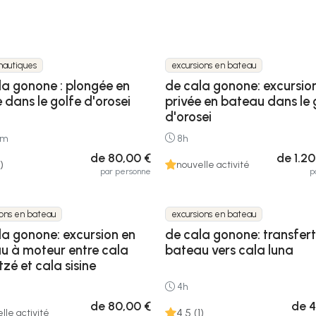
nautiques
excursions en bateau
la gonone : plongée en
de cala gonone: excursio
 dans le golfe d'orosei
privée en bateau dans le 
d'orosei
5m
8h
de 80,00 €
de 1.2
)
nouvelle activité
par personne
p
ions en bateau
excursions en bateau
la gonone: excursion en
de cala gonone: transfert
u à moteur entre cala
bateau vers cala luna
tzé et cala sisine
4h
de 80,00 €
de 4
4.5 (1)
lle activité