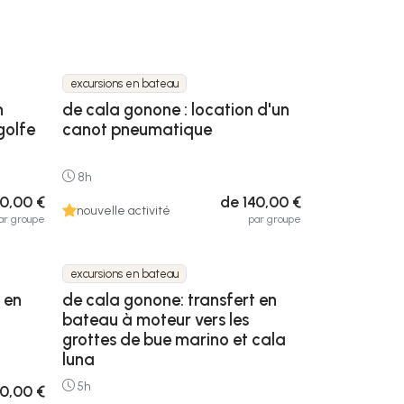
excursions en bateau
n
de cala gonone : location d'un
golfe
canot pneumatique
8h
00,00 €
de 140,00 €
nouvelle activité
ar groupe
par groupe
excursions en bateau
 en
de cala gonone: transfert en
bateau à moteur vers les
grottes de bue marino et cala
luna
5h
0,00 €