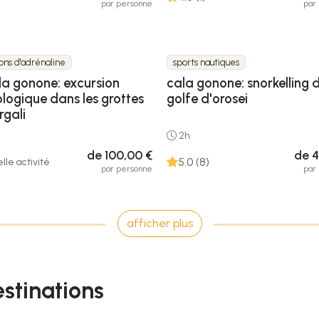
par personne
par
ons d'adrénaline
sports nautiques
la gonone: excursion
cala gonone: snorkelling 
ologique dans les grottes
golfe d'orosei
rgali
2h
de 100,00 €
de 4
5.0 (8)
lle activité
par personne
par
afficher plus
estinations