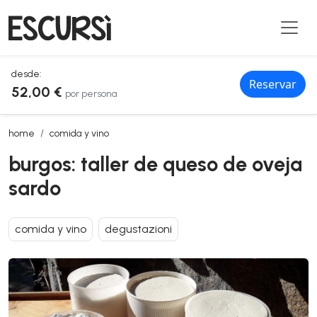
desde:
Reservar
52,00 €
por persona
burgos: taller de queso de oveja sardo
home
comida y vino
burgos: taller de queso de oveja
sardo
comida y vino
degustazioni