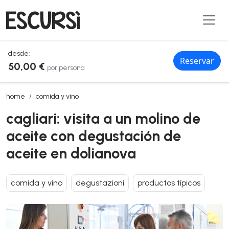
desde:
Reservar
50,00 €
por persona
cagliari: visita a un molino de aceite con degustación de aceite en d
home
comida y vino
cagliari: visita a un molino de
aceite con degustación de
aceite en dolianova
comida y vino
degustazioni
productos típicos