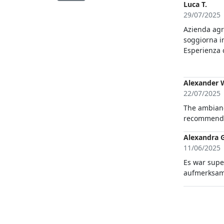
Luca T.
29/07/2025
Azienda agri
soggiorna in
Esperienza c
ottima quali
davvero deg
Alexander 
22/07/2025
The ambianc
recommend s
Alexandra G
11/06/2025
Es war supe
aufmerksam