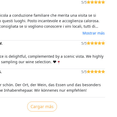
5/5
cola a conduzione familiare che merita una visita se si
 questi luoghi. Posto incantevole e accoglienza calorosa.
onsigliata se si vogliono conoscere i vini locali, tutti di
tà, accompagnati da prodotti tipici locali. Degustazione
Mostrar más
na di nota.
W.
5/5
e is delightful, complemented by a scenic vista. We highly
ampling our wine selection. ❤️🍷
.
5/5
r schön. Der Ort, der Wein, das Essen und das besonders
e Inhaberehepaar. Wir könnenes nur empfehlen!
Cargar más