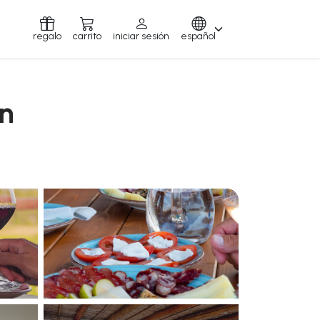
regalo
carrito
iniciar sesión
español
ón