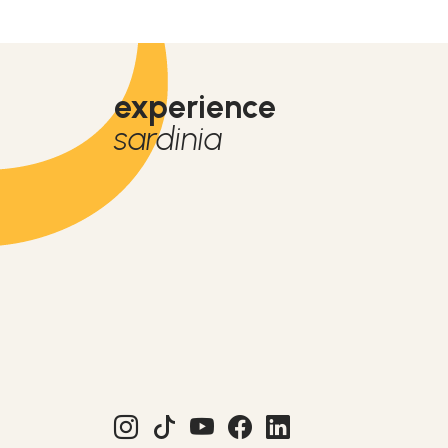
experience
sardinia