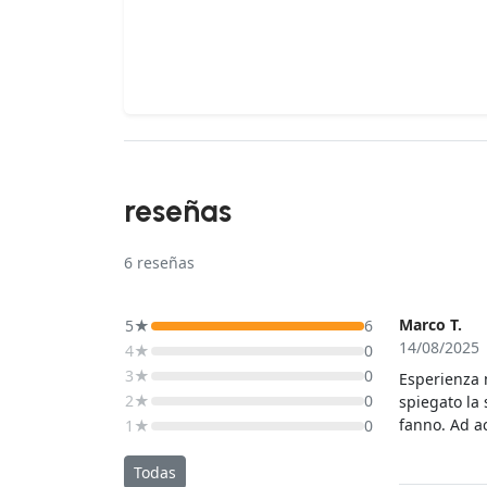
reseñas
6
reseñas
Marco T.
5★
6
14/08/2025
4★
0
3★
0
Esperienza m
2★
0
spiegato la 
fanno. Ad a
1★
0
locali, con 
degli ottimi 
Todas