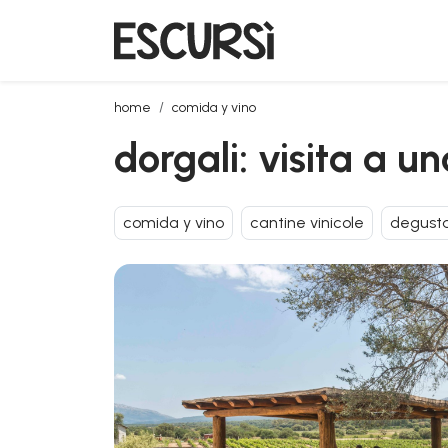
dorgali: visita a una bodega con degustación
home
comida y vino
dorgali: visita a 
comida y vino
cantine vinicole
degusta