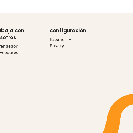
abaja con
configuración
sotros
Privacy
vendedor
oveedores