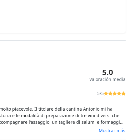
5.0
Valoración media
5/5
olto piacevole. Il titolare della cantina Antonio mi ha
storia e le modalità di preparazione di tre vini diversi che
ccompagnare l'assaggio, un tagliere di salumi e formaggi
pane di Dorgali e pane carasau, ottimo tra un sorso e l'altro
Mostrar más
vini