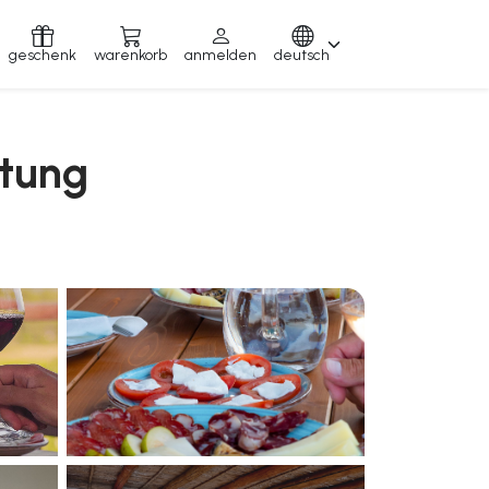
geschenk
warenkorb
anmelden
deutsch
stung