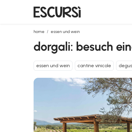
dorgali: besuch einer weinkellerei mit verkostung
home
essen und wein
dorgali: besuch ei
essen und wein
cantine vinicole
degus