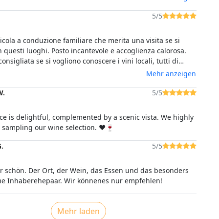
vini
5/5
cola a conduzione familiare che merita una visita se si
 questi luoghi. Posto incantevole e accoglienza calorosa.
onsigliata se si vogliono conoscere i vini locali, tutti di
tà, accompagnati da prodotti tipici locali. Degustazione
Mehr anzeigen
na di nota.
W.
5/5
e is delightful, complemented by a scenic vista. We highly
ampling our wine selection. ❤️🍷
.
5/5
r schön. Der Ort, der Wein, das Essen und das besonders
e Inhaberehepaar. Wir könnenes nur empfehlen!
Mehr laden