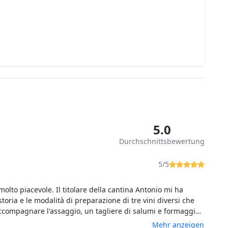
5.0
Durchschnittsbewertung
5/5
olto piacevole. Il titolare della cantina Antonio mi ha
storia e le modalità di preparazione di tre vini diversi che
ccompagnare l'assaggio, un tagliere di salumi e formaggi
pane di Dorgali e pane carasau, ottimo tra un sorso e l'altro
Mehr anzeigen