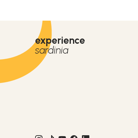
experience
sardinia