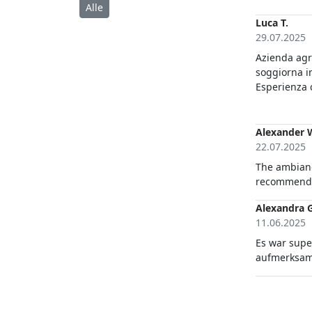
degli ottimi 
Alle
Luca T.
29.07.2025
Azienda agri
soggiorna in
Esperienza c
ottima quali
davvero deg
Alexander 
22.07.2025
The ambianc
recommend s
Alexandra G
11.06.2025
Es war supe
aufmerksam