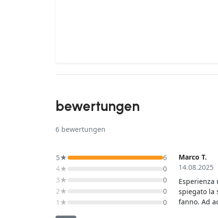
bewertungen
6
bewertungen
Marco T.
5★
6
14.08.2025
4★
0
3★
0
Esperienza m
2★
0
spiegato la 
fanno. Ad a
1★
0
locali, con 