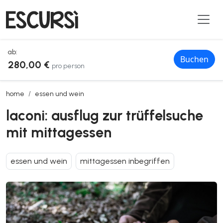
ab:
Buchen
280,00 €
pro person
laconi: ausflug zur trüffelsuche mit mittagessen
home
essen und wein
laconi: ausflug zur trüffelsuche
mit mittagessen
essen und wein
mittagessen inbegriffen