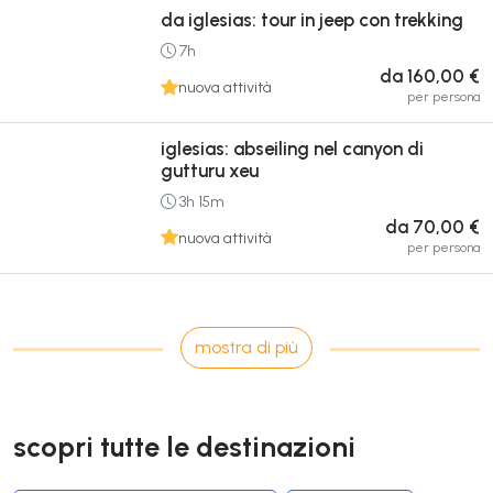
da iglesias: tour in jeep con trekking
7h
da 160,00 €
nuova attività
per persona
iglesias: abseiling nel canyon di
gutturu xeu
3h 15m
da 70,00 €
nuova attività
per persona
mostra di più
scopri tutte le destinazioni