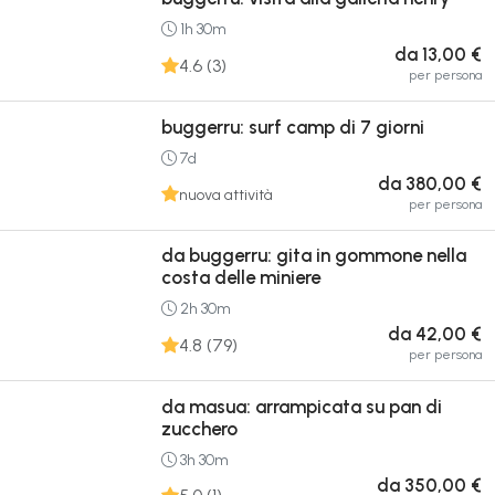
1h 30m
da 13,00 €
4.6 (3)
per persona
buggerru: surf camp di 7 giorni
7d
da 380,00 €
nuova attività
per persona
da buggerru: gita in gommone nella
costa delle miniere
2h 30m
da 42,00 €
4.8 (79)
per persona
da masua: arrampicata su pan di
zucchero
3h 30m
da 350,00 €