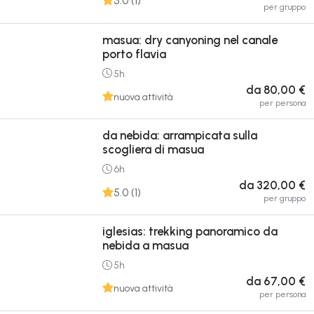
5.0 (1)
per gruppo
masua: dry canyoning nel canale
porto flavia
5h
da 80,00 €
nuova attività
per persona
da nebida: arrampicata sulla
scogliera di masua
6h
da 320,00 €
5.0 (1)
per gruppo
iglesias: trekking panoramico da
nebida a masua
5h
da 67,00 €
nuova attività
per persona