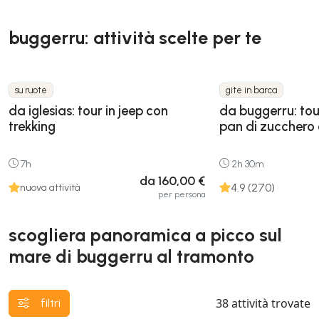
buggerru: attività scelte per te
su ruote
gite in barca
da iglesias: tour in jeep con
da buggerru: to
trekking
pan di zucchero 
7h
2h 30m
da 160,00 €
4.9 (270)
nuova attività
per persona
scogliera panoramica a picco sul
mare di buggerru al tramonto
38
attività trovate
filtri