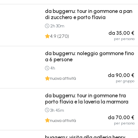
da buggerru: tour in gommone a pan
di zucchero e porto flavia
2h 30m
da 35,00 €
4.9 (270)
per persona
da buggerru: noleggio gommone fino
a 6 persone
4h
da 90,00 €
nuova attività
per gruppo
da buggerru: tour in gommone tra
porto flavia e la laveria la marmora
3h 45m
da 70,00 €
nuova attività
per persona
buggerru: visita alla galleria henry