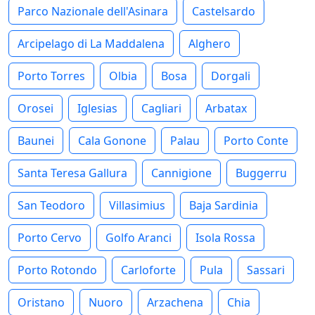
Parco Nazionale dell'Asinara
Castelsardo
Arcipelago di La Maddalena
Alghero
Porto Torres
Olbia
Bosa
Dorgali
Orosei
Iglesias
Cagliari
Arbatax
Baunei
Cala Gonone
Palau
Porto Conte
Santa Teresa Gallura
Cannigione
Buggerru
San Teodoro
Villasimius
Baja Sardinia
Porto Cervo
Golfo Aranci
Isola Rossa
Porto Rotondo
Carloforte
Pula
Sassari
Oristano
Nuoro
Arzachena
Chia