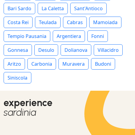
Bari Sardo
La Caletta
Sant'Antioco
Costa Rei
Teulada
Cabras
Mamoiada
Tempio Pausania
Argentiera
Fonni
Gonnesa
Desulo
Dolianova
Villacidro
Aritzo
Carbonia
Muravera
Budoni
Siniscola
experience
sardinia