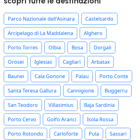
scopri tutte le destinazioni
Parco Nazionale dell'Asinara
Castelsardo
Arcipelago di La Maddalena
Alghero
Porto Torres
Olbia
Bosa
Dorgali
Orosei
Iglesias
Cagliari
Arbatax
Baunei
Cala Gonone
Palau
Porto Conte
Santa Teresa Gallura
Cannigione
Buggerru
San Teodoro
Villasimius
Baja Sardinia
Porto Cervo
Golfo Aranci
Isola Rossa
Porto Rotondo
Carloforte
Pula
Sassari