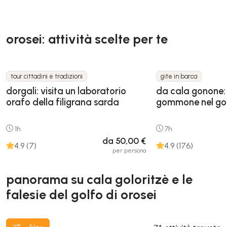
orosei: attività scelte per te
tour cittadini e tradizioni
gite in barca
dorgali: visita un laboratorio
da cala gonone: 
orafo della filigrana sarda
gommone nel golf
1h
7h
da 50,00 €
4.9 (7)
4.9 (176)
per persona
panorama su cala goloritzè e le
falesie del golfo di orosei