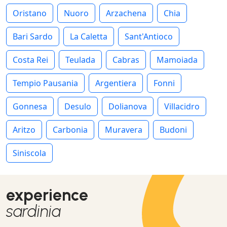
Oristano
Nuoro
Arzachena
Chia
Bari Sardo
La Caletta
Sant'Antioco
Costa Rei
Teulada
Cabras
Mamoiada
Tempio Pausania
Argentiera
Fonni
Gonnesa
Desulo
Dolianova
Villacidro
Aritzo
Carbonia
Muravera
Budoni
Siniscola
experience
sardinia