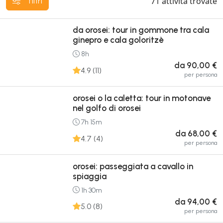
71
attività trovate
filtri
da orosei: tour in gommone tra cala
ginepro e cala goloritzè
8h
da 90,00 €
4.9 (11)
per persona
orosei o la caletta: tour in motonave
nel golfo di orosei
7h 15m
da 68,00 €
4.7 (4)
per persona
orosei: passeggiata a cavallo in
spiaggia
1h 30m
da 94,00 €
5.0 (8)
per persona