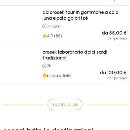
da orosei: tour in gommone a cala
luna e cala goloritzè
7h 30m
da 55,00 €
4.9 (85)
per persona
orosei: laboratorio dolci sardi
tradizionali
3h
da 100,00 €
nuova attività
per persona
mostra di più