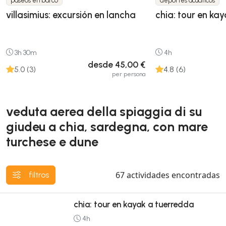
paseos en barco
deportes acuáticos
villasimius: excursión en lancha
chia: tour en ka
3h 30m
4h
desde 45,00 €
5.0 (3)
4.8 (6)
per persona
veduta aerea della spiaggia di su
giudeu a chia, sardegna, con mare
turchese e dune
67
actividades encontradas
filtros
chia: tour en kayak a tuerredda
4h