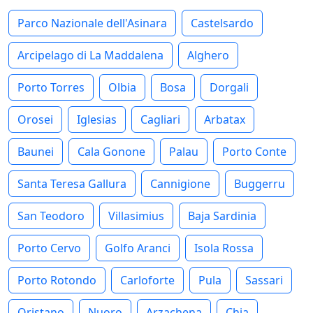
Parco Nazionale dell'Asinara
Castelsardo
Arcipelago di La Maddalena
Alghero
Porto Torres
Olbia
Bosa
Dorgali
Orosei
Iglesias
Cagliari
Arbatax
Baunei
Cala Gonone
Palau
Porto Conte
Santa Teresa Gallura
Cannigione
Buggerru
San Teodoro
Villasimius
Baja Sardinia
Porto Cervo
Golfo Aranci
Isola Rossa
Porto Rotondo
Carloforte
Pula
Sassari
Oristano
Nuoro
Arzachena
Chia