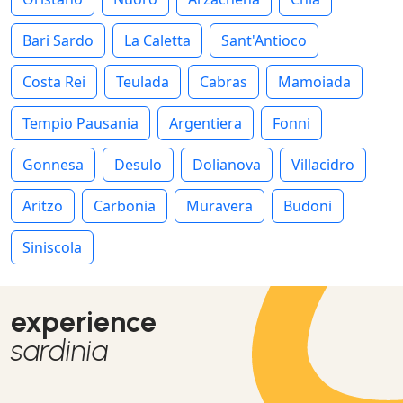
Bari Sardo
La Caletta
Sant'Antioco
Costa Rei
Teulada
Cabras
Mamoiada
Tempio Pausania
Argentiera
Fonni
Gonnesa
Desulo
Dolianova
Villacidro
Aritzo
Carbonia
Muravera
Budoni
Siniscola
experience
sardinia