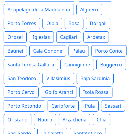
Arcipelago di La Maddalena
Alghero
Porto Torres
Olbia
Bosa
Dorgali
Orosei
Iglesias
Cagliari
Arbatax
Baunei
Cala Gonone
Palau
Porto Conte
Santa Teresa Gallura
Cannigione
Buggerru
San Teodoro
Villasimius
Baja Sardinia
Porto Cervo
Golfo Aranci
Isola Rossa
Porto Rotondo
Carloforte
Pula
Sassari
Oristano
Nuoro
Arzachena
Chia
Bari Sardo
La Caletta
Sant'Antioco