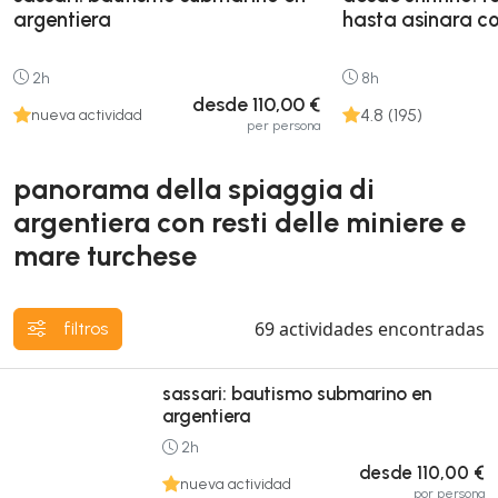
argentiera
hasta asinara c
2h
8h
desde 110,00 €
4.8 (195)
nueva actividad
per persona
panorama della spiaggia di
argentiera con resti delle miniere e
mare turchese
69
actividades encontradas
filtros
sassari: bautismo submarino en
argentiera
2h
desde 110,00 €
nueva actividad
por persona