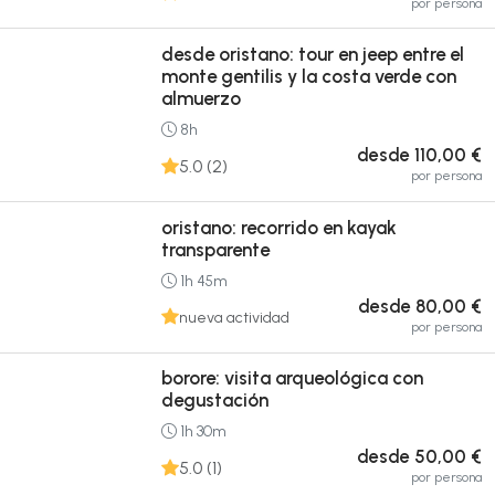
por persona
desde oristano: tour en jeep entre el
monte gentilis y la costa verde con
almuerzo
8h
desde 110,00 €
5.0 (2)
por persona
oristano: recorrido en kayak
transparente
1h 45m
desde 80,00 €
nueva actividad
por persona
borore: visita arqueológica con
degustación
1h 30m
desde 50,00 €
5.0 (1)
por persona