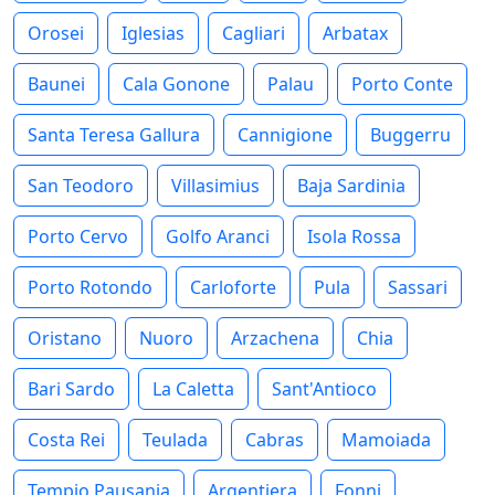
Orosei
Iglesias
Cagliari
Arbatax
Baunei
Cala Gonone
Palau
Porto Conte
Santa Teresa Gallura
Cannigione
Buggerru
San Teodoro
Villasimius
Baja Sardinia
Porto Cervo
Golfo Aranci
Isola Rossa
Porto Rotondo
Carloforte
Pula
Sassari
Oristano
Nuoro
Arzachena
Chia
Bari Sardo
La Caletta
Sant'Antioco
Costa Rei
Teulada
Cabras
Mamoiada
Tempio Pausania
Argentiera
Fonni