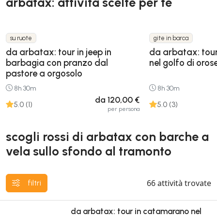
arbatax: attività scelte per te
su ruote
gite in barca
da arbatax: tour in jeep in
da arbatax: tou
barbagia con pranzo dal
nel golfo di orose
pastore a orgosolo
8h 30m
8h 30m
da 120,00 €
5.0 (1)
5.0 (3)
per persona
scogli rossi di arbatax con barche a
vela sullo sfondo al tramonto
66
attività trovate
filtri
da arbatax: tour in catamarano nel