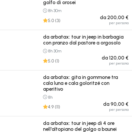
golfo di orosei
8h 30m
da 200,00 €
5.0 (3)
per persona
da arbatax: tour in jeep in barbagia
con pranzo dal pastore a orgosolo
8h 30m
da 120,00 €
5.0 (1)
per persona
da arbatax: gita in gommone tra
cala luna e cala goloritzé con
aperitivo
8h
da 90,00 €
4.9 (11)
per persona
da arbatax: tour in jeep di 4 ore
nell'altopiano del golgo a baunei