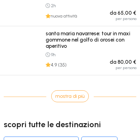
2h
da 65,00 €
nuova attività
per persona
santa maria navarrese: tour in maxi
gommone nel golfo di orosei con
aperitivo
9h
da 80,00 €
4.9 (35)
per persona
mostra di più
scopri tutte le destinazioni