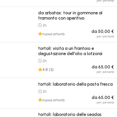
per persona
da arbatax: tour in gommone al
tramonto con aperitivo
2h
da 50,00 €
nuova attività
per persona
tortolì: visita a un frantoio e
degustazione dell'olio a lotzorai
2h
da 65,00 €
4.8 (3)
per persona
tortolì: laboratorio della pasta fresca
2h
da 65,00 €
nuova attività
per persona
tortolì: laboratorio delle seadas