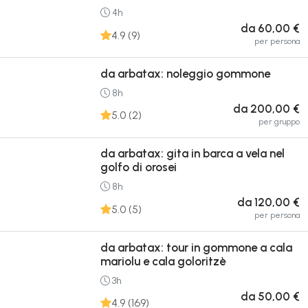
4h
da 60,00 €
4.9 (9)
per persona
da arbatax: noleggio gommone
8h
da 200,00 €
5.0 (2)
per gruppo
da arbatax: gita in barca a vela nel
golfo di orosei
8h
da 120,00 €
5.0 (5)
per persona
da arbatax: tour in gommone a cala
mariolu e cala goloritzè
3h
da 50,00 €
4.9 (169)