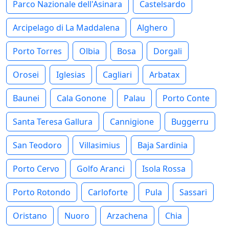
Parco Nazionale dell'Asinara
Castelsardo
Arcipelago di La Maddalena
Alghero
Porto Torres
Olbia
Bosa
Dorgali
Orosei
Iglesias
Cagliari
Arbatax
Baunei
Cala Gonone
Palau
Porto Conte
Santa Teresa Gallura
Cannigione
Buggerru
San Teodoro
Villasimius
Baja Sardinia
Porto Cervo
Golfo Aranci
Isola Rossa
Porto Rotondo
Carloforte
Pula
Sassari
Oristano
Nuoro
Arzachena
Chia