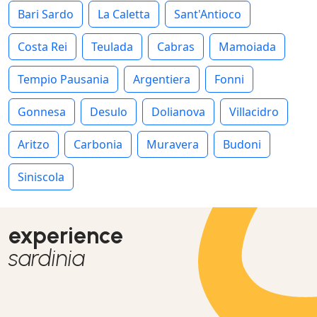
Bari Sardo
La Caletta
Sant'Antioco
Costa Rei
Teulada
Cabras
Mamoiada
Tempio Pausania
Argentiera
Fonni
Gonnesa
Desulo
Dolianova
Villacidro
Aritzo
Carbonia
Muravera
Budoni
Siniscola
experience
sardinia