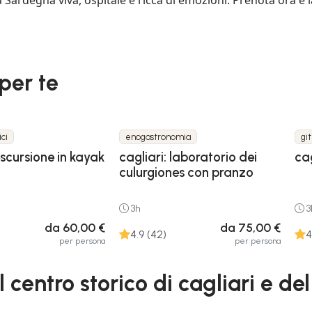
 per te
ici
enogastronomia
gi
escursione in kayak
cagliari: laboratorio dei
ca
culurgiones con pranzo
3h
3
da 60,00 €
da 75,00 €
4.9 (42)
4
per persona
per persona
entro storico di cagliari e del