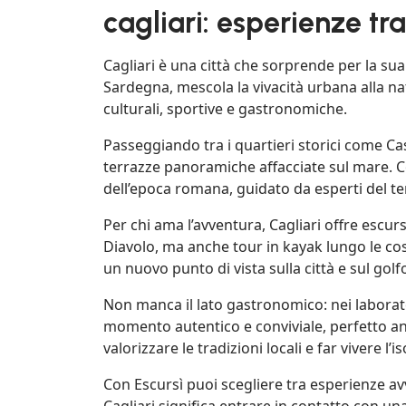
cagliari: esperienze tr
Cagliari è una città che sorprende per la sua 
Sardegna, mescola la vivacità urbana alla na
culturali, sportive e gastronomiche.
Passeggiando tra i quartieri storici come Castel
terrazze panoramiche affacciate sul mare. Con
dell’epoca romana, guidato da esperti del te
Per chi ama l’avventura, Cagliari offre escur
Diavolo, ma anche tour in kayak lungo le cos
un nuovo punto di vista sulla città e sul golf
Non manca il lato gastronomico: nei laborato
momento autentico e conviviale, perfetto anch
valorizzare le tradizioni locali e far vivere l’
Con Escursì puoi scegliere tra esperienze av
Cagliari significa entrare in contatto con un