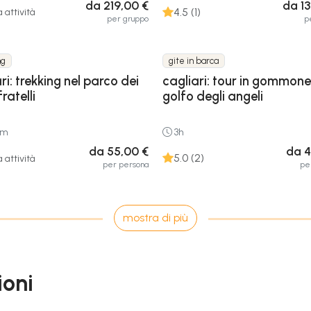
da 219,00 €
da 1
4.5 (1)
 attività
per gruppo
p
ng
gite in barca
ri: trekking nel parco dei
cagliari: tour in gommone
fratelli
golfo degli angeli
0m
3h
da 55,00 €
da 4
5.0 (2)
 attività
per persona
pe
mostra di più
ioni