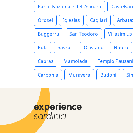
Parco Nazionale dell'Asinara
Castelsa
Orosei
Iglesias
Cagliari
Arbata
Buggerru
San Teodoro
Villasimius
Pula
Sassari
Oristano
Nuoro
Cabras
Mamoiada
Tempio Pausan
Carbonia
Muravera
Budoni
Sin
experience
sardinia