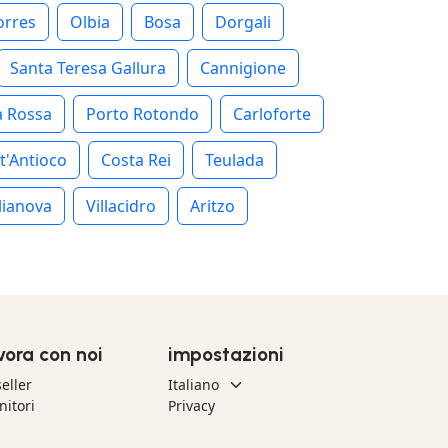
orres
Olbia
Bosa
Dorgali
Santa Teresa Gallura
Cannigione
a Rossa
Porto Rotondo
Carloforte
t'Antioco
Costa Rei
Teulada
lianova
Villacidro
Aritzo
vora con noi
impostazioni
eller
nitori
Privacy