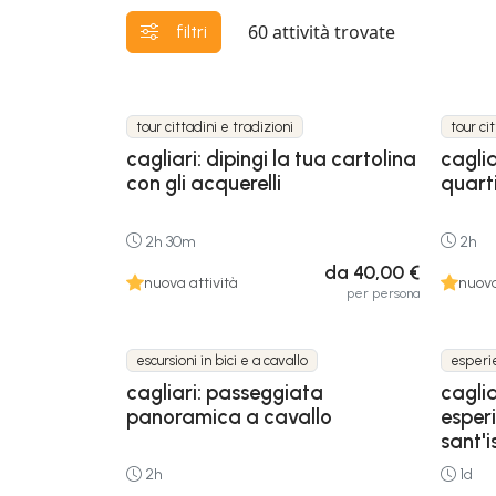
60
attività trovate
filtri
tour cittadini e tradizioni
tour ci
cagliari: dipingi la tua cartolina
caglia
con gli acquerelli
quarti
2h 30m
2h
da 40,00 €
nuova attività
nuova
per persona
escursioni in bici e a cavallo
esperie
cagliari: passeggiata
caglia
panoramica a cavallo
esper
sant'i
2h
1d