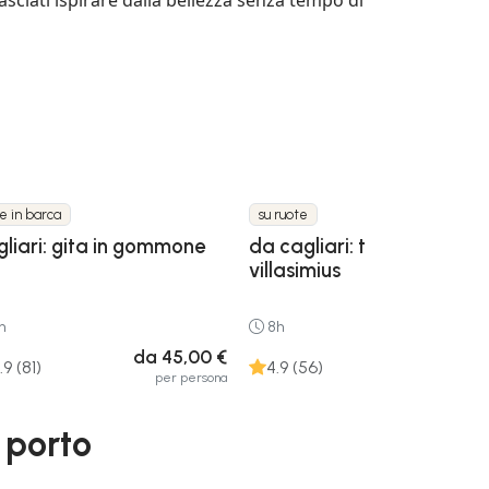
te in barca
su ruote
gliari: gita in gommone
da cagliari: tour in jeep a
villasimius
h
8h
da 45,00 €
da 80,00
.9 (81)
4.9 (56)
per persona
per pers
 porto