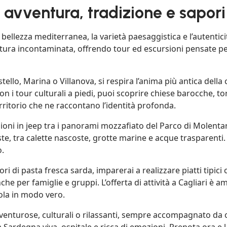
a avventura, tradizione e sapori
bellezza mediterranea, la varietà paesaggistica e l’autenticit
tura incontaminata, offrendo tour ed escursioni pensate per
lo, Marina o Villanova, si respira l’anima più antica della citt
 i tour culturali a piedi, puoi scoprire chiese barocche, tor
rritorio che ne raccontano l’identità profonda.
sioni in jeep tra i panorami mozzafiato del Parco di Molenta
te, tra calette nascoste, grotte marine e acque trasparenti.
o.
ri di pasta fresca sarda, imparerai a realizzare piatti tipi
e per famiglie e gruppi. L’offerta di attività a Cagliari è a
isola in modo vero.
venturose, culturali o rilassanti, sempre accompagnato da o
a Sardegna viva, ospitale e ricca di emozioni. Prenota ora e l