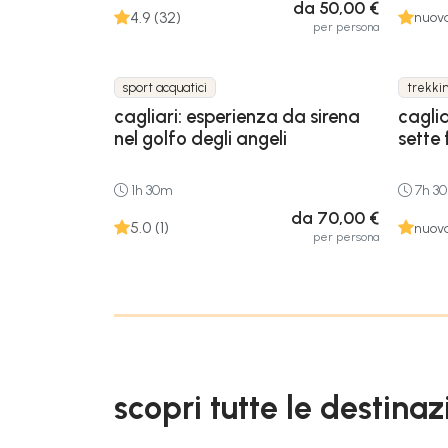
da 50,00 €
4.9 (32)
nuova
per persona
sport acquatici
trekki
cagliari: esperienza da sirena
caglia
nel golfo degli angeli
sette 
1h 30m
7h 3
da 70,00 €
5.0 (1)
nuova
per persona
scopri tutte le destinaz