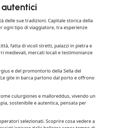
 autentici
à delle sue tradizioni. Capitale storica della
 ogni tipo di viaggiatore, tra esperienze
à, fatta di vicoli stretti, palazzi in pietra e
ri medievali, mercati locali e testimonianze
rgius e del promontorio della Sella del
 Le gite in barca partono dal porto e offrono
ci come culurgiones e malloreddus, vivendo un
mpia, sostenibile e autentica, pensata per
peratori selezionati. Scoprire cosa vedere a
asciati ispirare dalla bellezza senza tempo di