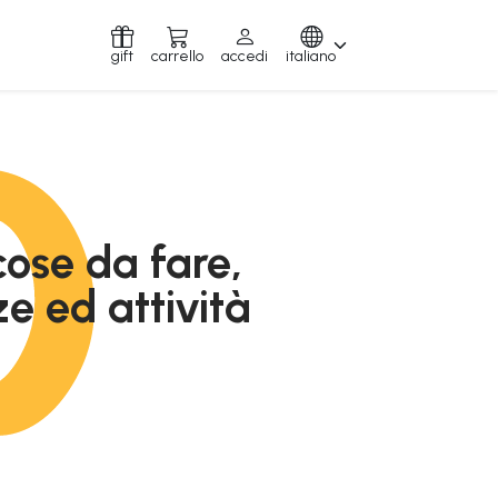
gift
carrello
accedi
italiano
 cose da fare,
e ed attività