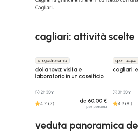
Cagliari.
cagliari: attività scelte
enogastronomia
sport acquat
dolianova: visita e
cagliari: 
laboratorio in un caseificio
2h 30m
3h 30m
da 60,00 €
4.7 (7)
4.9 (81)
per persona
veduta panoramica del c