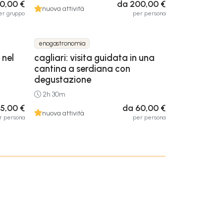
30,00 €
da 200,00 €
nuova attività
er gruppo
per persona
enogastronomia
 nel
cagliari: visita guidata in una
cantina a serdiana con
degustazione
2h 30m
5,00 €
da 60,00 €
nuova attività
r persona
per persona