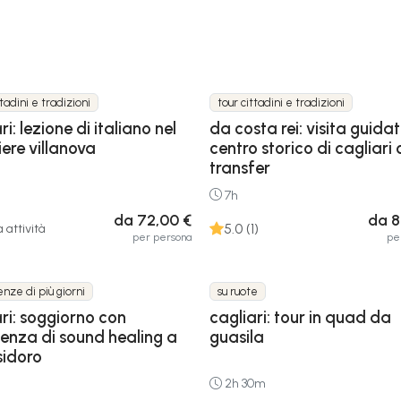
ttadini e tradizioni
tour cittadini e tradizioni
ri: lezione di italiano nel
da costa rei: visita guida
ere villanova
centro storico di cagliari
transfer
7h
da 72,00 €
da 8
5.0 (1)
 attività
per persona
pe
nze di più giorni
su ruote
ri: soggiorno con
cagliari: tour in quad da
ienza di sound healing a
guasila
sidoro
2h 30m