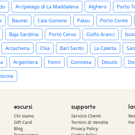
rdo
Arcipelago di La Maddalena
Alghero
Porto T
x
Baunei
Cala Gonone
Palau
Porto Conte
Baja Sardinia
Porto Cervo
Golfo Aranci
Isol
Arzachena
Chia
Bari Sardo
La Caletta
San
ia
Argentiera
Fonni
Gonnesa
Desulo
Do
iscola
escursì
supporto
la
Chi siamo
Servizio Clienti
Res
Gift Card
Termini di Vendita
For
Blog
Privacy Policy
Trasparenza
Cookie Policy