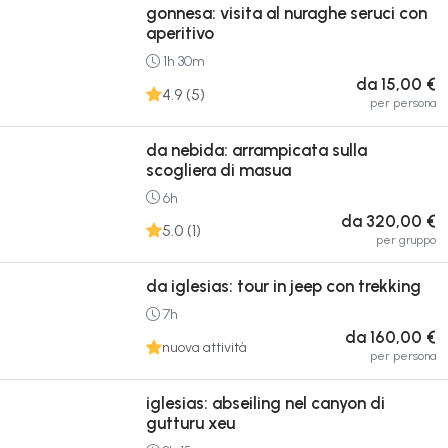
gonnesa: visita al nuraghe seruci con
aperitivo
1h 30m
da 15,00 €
4.9 (5)
per persona
da nebida: arrampicata sulla
scogliera di masua
6h
da 320,00 €
5.0 (1)
per gruppo
da iglesias: tour in jeep con trekking
7h
da 160,00 €
nuova attività
per persona
iglesias: abseiling nel canyon di
gutturu xeu