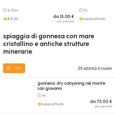
1h 30m
7h
da 15,00 €
4.9 (5)
nuova attività
per persona
spiaggia di gonnesa con mare
cristallino e antiche strutture
minerarie
39
attività trovate
filtri
gonnesa: dry canyoning nel monte
san giovanni
4h
da 75,00 €
nuova attività
per persona