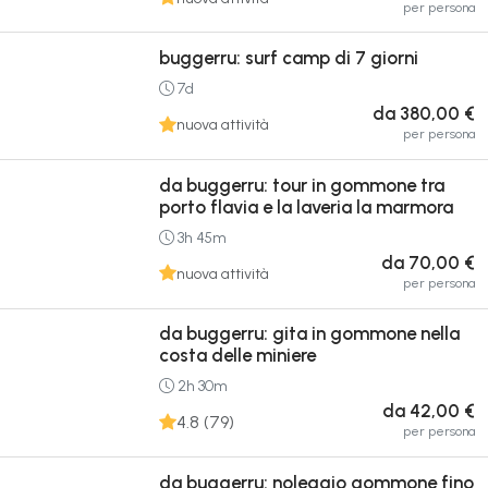
per persona
buggerru: surf camp di 7 giorni
7d
da 380,00 €
nuova attività
per persona
da buggerru: tour in gommone tra
porto flavia e la laveria la marmora
3h 45m
da 70,00 €
nuova attività
per persona
da buggerru: gita in gommone nella
costa delle miniere
2h 30m
da 42,00 €
4.8 (79)
per persona
da buggerru: noleggio gommone fino