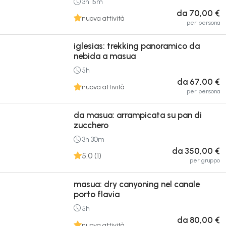
3h 15m
da 70,00 €
nuova attività
per persona
iglesias: trekking panoramico da
nebida a masua
5h
da 67,00 €
nuova attività
per persona
da masua: arrampicata su pan di
zucchero
3h 30m
da 350,00 €
5.0 (1)
per gruppo
masua: dry canyoning nel canale
porto flavia
5h
da 80,00 €
nuova attività