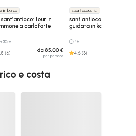
te in barca
sport acquatici
sant'antioco: tour in
sant'antioco: escursione
mmone a carloforte
guidata in kayak
h 30m
4h
da 85,00 €
da 60,00
.8 (6)
4.6 (3)
per persona
per gru
rico e costa