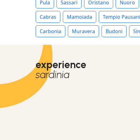
Pula
Sassari
Oristano
Nuoro
Cabras
Mamoiada
Tempio Pausan
Carbonia
Muravera
Budoni
Sin
experience
sardinia