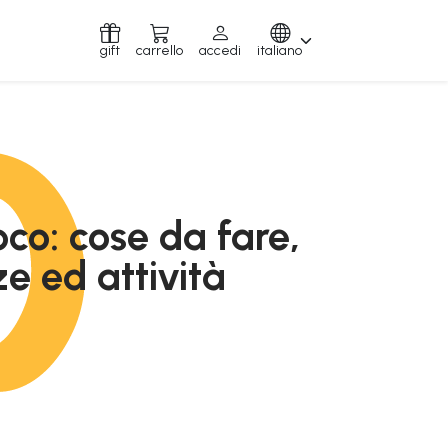
gift
carrello
accedi
italiano
oco: cose da fare,
e ed attività