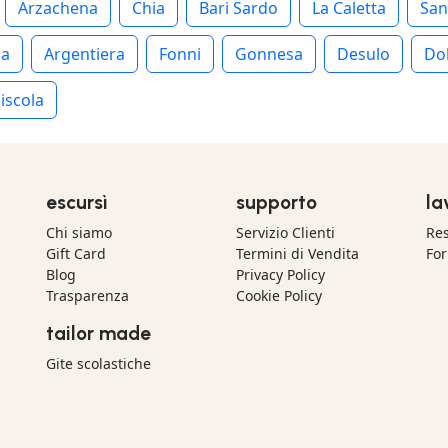
Arzachena
Chia
Bari Sardo
La Caletta
San
ia
Argentiera
Fonni
Gonnesa
Desulo
Do
iscola
escursì
supporto
la
Chi siamo
Servizio Clienti
Res
Gift Card
Termini di Vendita
For
Blog
Privacy Policy
Trasparenza
Cookie Policy
tailor made
Gite scolastiche