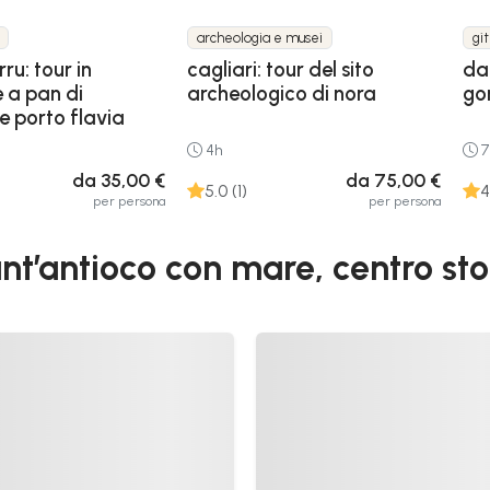
archeologia e musei
gi
ru: tour in
cagliari: tour del sito
da 
a pan di
archeologico di nora
go
e porto flavia
4h
7
da 35,00 €
da 75,00 €
5.0 (1)
4
per persona
per persona
nt’antioco con mare, centro sto