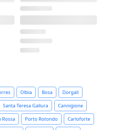
orres
Olbia
Bosa
Dorgali
Santa Teresa Gallura
Cannigione
a Rossa
Porto Rotondo
Carloforte