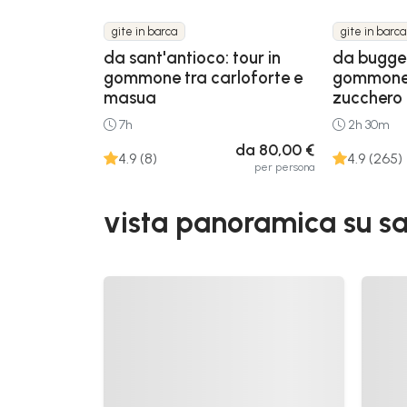
gite in barca
gite in barca
da sant'antioco: tour in
da bugger
gommone tra carloforte e
gommone 
masua
zucchero 
7h
2h 30m
da 80,00 €
4.9 (8)
4.9 (265)
per persona
vista panoramica su sa