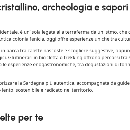
cristallino, archeologia e sapor
identale, è un’isola legata alla terraferma da un istmo, che
a. Antica colonia fenicia, oggi offre esperienze uniche tra cu
 in barca tra calette nascoste e scogliere suggestive, oppur
ci. Gli itinerari in bicicletta o trekking offrono percorsi tra
o le esperienze enogastronomiche, tra degustazioni di tonno
rizzare la Sardegna più autentica, accompagnata da guide 
lento, sostenibile e radicato nel territorio.
celte per te