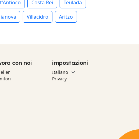
t'Antioco
Costa Rei
Teulada
lianova
Villacidro
Aritzo
vora con noi
impostazioni
eller
nitori
Privacy