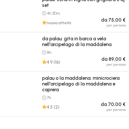
set
4h 30m
da 75,00 €
nuova attività
per persona
da palau: gita in barca a vela
nell'arcipelago di la maddalena
8h
da 89,00 €
4.9 (16)
per persona
palau o la maddalena: minicrociera
nell'arcipelago di la maddalena e
caprera
7h
da 70,00 €
4.5 (2)
per persona