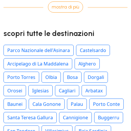
mostra di più
scopri tutte le destinazioni
Parco Nazionale dell'Asinara
Castelsardo
Arcipelago di La Maddalena
Alghero
Porto Torres
Olbia
Bosa
Dorgali
Orosei
Iglesias
Cagliari
Arbatax
Baunei
Cala Gonone
Palau
Porto Conte
Santa Teresa Gallura
Cannigione
Buggerru
San Teodoro
Villasimius
Baja Sardinia