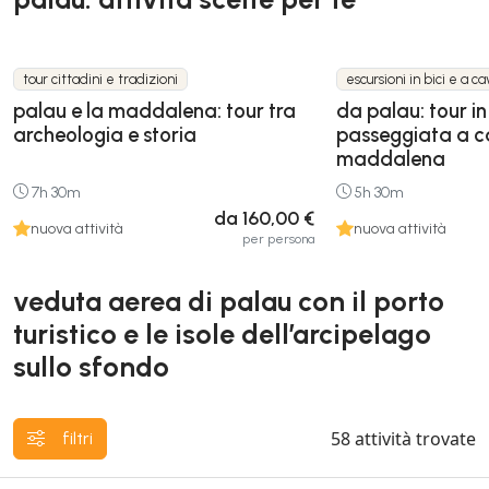
tour cittadini e tradizioni
escursioni in bici e a ca
palau e la maddalena: tour tra
da palau: tour in
archeologia e storia
passeggiata a ca
maddalena
7h 30m
5h 30m
da 160,00 €
nuova attività
nuova attività
per persona
veduta aerea di palau con il porto
turistico e le isole dell’arcipelago
sullo sfondo
58
attività trovate
filtri