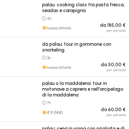
palau: cooking class tra pasta fresca,
seadas e carapigna
4h
da 185,00 €
nuova attività
per persona
da palau: tour in gommone con
snorkeling
3h
da 50,00 €
nuova attività
per persona
palau o la maddalena: tour in
motonave a caprera e nell'arcipelago
di la maddalena
7h
da 60,00 €
4.9 (144)
per persona
palau: cena in vigna con grigliata e dj