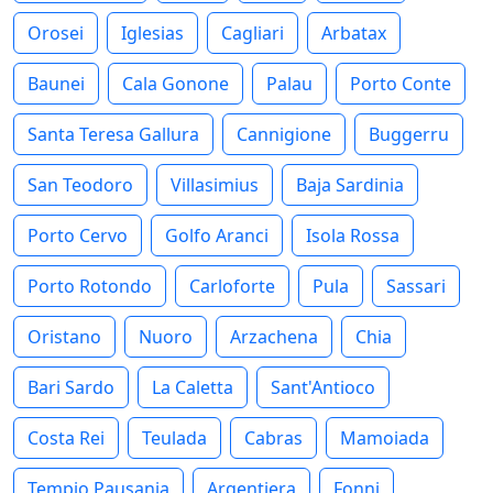
Orosei
Iglesias
Cagliari
Arbatax
Baunei
Cala Gonone
Palau
Porto Conte
Santa Teresa Gallura
Cannigione
Buggerru
San Teodoro
Villasimius
Baja Sardinia
Porto Cervo
Golfo Aranci
Isola Rossa
Porto Rotondo
Carloforte
Pula
Sassari
Oristano
Nuoro
Arzachena
Chia
Bari Sardo
La Caletta
Sant'Antioco
Costa Rei
Teulada
Cabras
Mamoiada
Tempio Pausania
Argentiera
Fonni