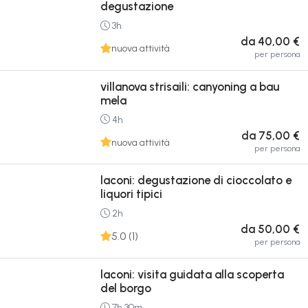
degustazione
3h
da 40,00 €
nuova attività
per persona
villanova strisaili: canyoning a bau
mela
4h
da 75,00 €
nuova attività
per persona
laconi: degustazione di cioccolato e
liquori tipici
2h
da 50,00 €
5.0 (1)
per persona
laconi: visita guidata alla scoperta
del borgo
7h 30m