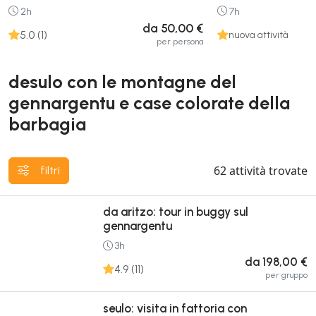
2h
7h
da 50,00 €
5.0 (1)
nuova attività
per persona
desulo con le montagne del
gennargentu e case colorate della
barbagia
62
attività trovate
filtri
da aritzo: tour in buggy sul
gennargentu
3h
da 198,00 €
4.9 (11)
per gruppo
seulo: visita in fattoria con