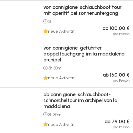
von cannigione: schlauchboot tour
mit aperitif bei sonnenuntergang
3h
ab 100,00 €
neue Aktivität
pro Person
von cannigione: geführter
doppeltauchgang im la maddalena-
archipel
3h 30m
ab 160,00 €
neue Aktivität
pro Person
ab cannigione: schlauchboot-
schnorcheltour im archipel von la
maddalena
3h 30m
ab 79,00 €
neue Aktivität
pro Person