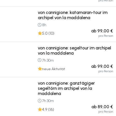
pro Person
von cannigione: katamaran-tour im
archipel von la maddalena
8h
ab 99,00 €
5.0 (10)
pro Person
von cannigione: segeltour im archipel
von la maddalena
7h 30m
ab 99,00 €
neue Aktivität
pro Person
von cannigione: ganztägiger
segeltörn im archipel von la
maddalena
7h 30m
ab 89,00 €
4.9 (16)
pro Person