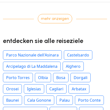
mehr anzeigen
entdecken sie alle reiseziele
Parco Nazionale dell'Asinara
Castelsardo
Arcipelago di La Maddalena
Alghero
Porto Torres
Olbia
Bosa
Dorgali
Orosei
Iglesias
Cagliari
Arbatax
Baunei
Cala Gonone
Palau
Porto Conte