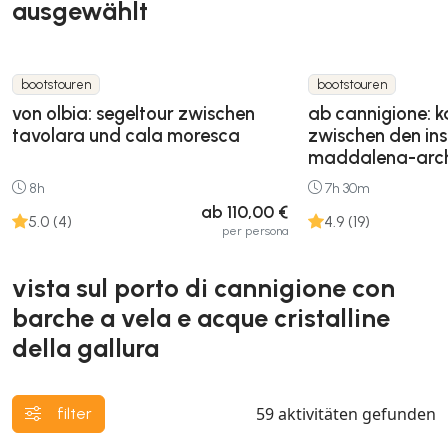
ausgewählt
bootstouren
bootstouren
von olbia: segeltour zwischen
ab cannigione: 
tavolara und cala moresca
zwischen den ins
maddalena-arch
8h
7h 30m
ab 110,00 €
5.0 (4)
4.9 (19)
per persona
vista sul porto di cannigione con
barche a vela e acque cristalline
della gallura
59
aktivitäten gefunden
filter