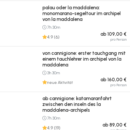
palau oder la maddalena:
monomarano-segeltour im archipel
von la maddalena
7h 30m
ab 109,00 €
4.9 (6)
pro Person
von cannigione: erster tauchgang mit
einem tauchlehrer im archipel von la
maddalena
3h 30m
ab 160,00 €
neue Aktivität
pro Person
ab cannigione: katamaranfahrt
zwischen den inseln des la
maddalena-archipels
7h 30m
ab 89,00 €
4.9 (19)