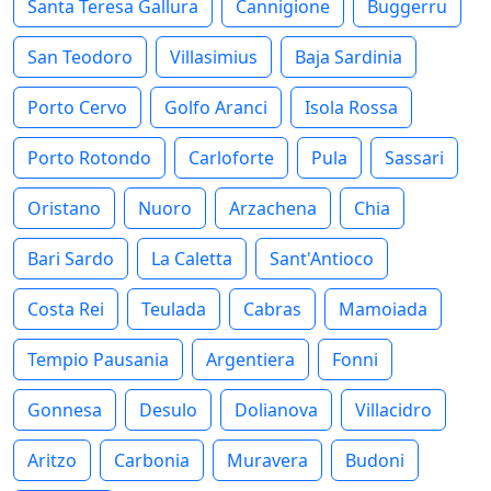
Santa Teresa Gallura
Cannigione
Buggerru
San Teodoro
Villasimius
Baja Sardinia
Porto Cervo
Golfo Aranci
Isola Rossa
Porto Rotondo
Carloforte
Pula
Sassari
Oristano
Nuoro
Arzachena
Chia
Bari Sardo
La Caletta
Sant'Antioco
Costa Rei
Teulada
Cabras
Mamoiada
Tempio Pausania
Argentiera
Fonni
Gonnesa
Desulo
Dolianova
Villacidro
Aritzo
Carbonia
Muravera
Budoni