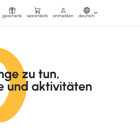
geschenk
warenkorb
anmelden
deutsch
inge zu tun,
e und aktivitäten