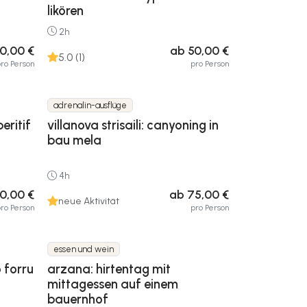
likören
2h
0,00 €
ab 50,00 €
5.0 (1)
ro Person
pro Person
adrenalin-ausflüge
eritif
villanova strisaili: canyoning in
bau mela
4h
0,00 €
ab 75,00 €
neue Aktivität
ro Person
pro Person
essen und wein
 forru
arzana: hirtentag mit
mittagessen auf einem
bauernhof