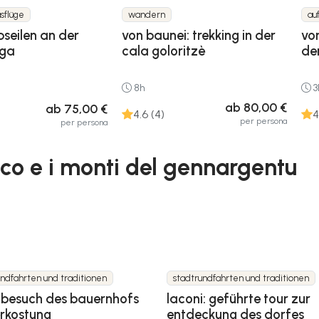
sflüge
wandern
au
bseilen an der
von baunei: trekking in der
vo
nga
cala goloritzè
de
8h
3
ab 80,00 €
ab 75,00 €
4.6 (4)
4
per persona
per persona
rico e i monti del gennargentu
undfahrten und traditionen
stadtrundfahrten und traditionen
: besuch des bauernhofs
laconi: geführte tour zur
erkostung
entdeckung des dorfes