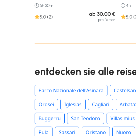
6h 30m
4h
ab 30,00 €
5.0 (2)
5.0 (
pro Person
entdecken sie alle reis
Parco Nazionale dell'Asinara
Castelsa
Orosei
Iglesias
Cagliari
Arbata
Buggerru
San Teodoro
Villasimius
Pula
Sassari
Oristano
Nuoro