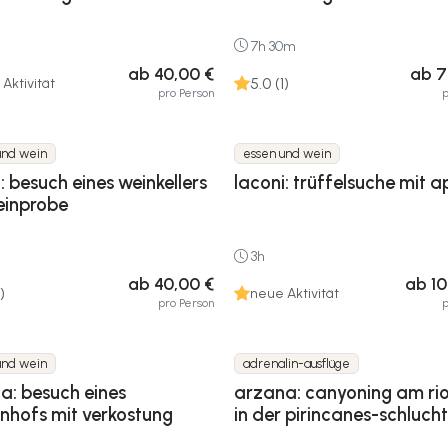
7h 30m
ab 40,00 €
ab 7
5.0 (1)
Aktivität
pro Person
p
und wein
essen und wein
: besuch eines weinkellers
laconi: trüffelsuche mit ap
einprobe
3h
ab 40,00 €
ab 10
)
neue Aktivität
pro Person
p
und wein
adrenalin-ausflüge
a: besuch eines
arzana: canyoning am rio
nhofs mit verkostung
in der pirincanes-schlucht