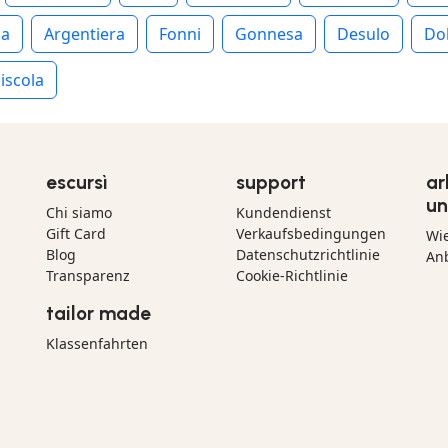
ia
Argentiera
Fonni
Gonnesa
Desulo
Do
iscola
escursì
support
ar
un
Chi siamo
Kundendienst
Gift Card
Verkaufsbedingungen
Wi
Blog
Datenschutzrichtlinie
Anb
Transparenz
Cookie-Richtlinie
tailor made
Klassenfahrten