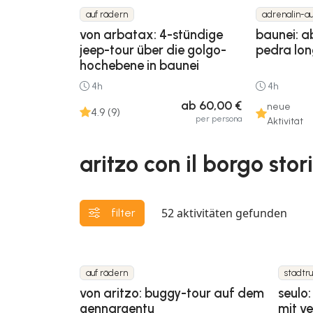
auf rädern
adrenalin-au
von arbatax: 4-stündige
baunei: a
jeep-tour über die golgo-
pedra lo
hochebene in baunei
4h
4h
ab 60,00 €
neue
4.9 (9)
per persona
Aktivität
aritzo con il borgo sto
52
aktivitäten gefunden
filter
auf rädern
stadtr
von aritzo: buggy-tour auf dem
seulo
gennargentu
mit v