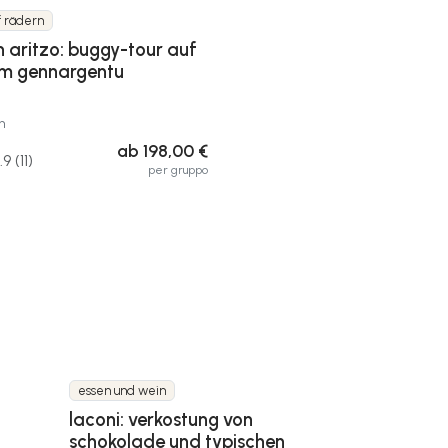
f rädern
n aritzo: buggy-tour auf
m gennargentu
h
ab 198,00 €
.9 (11)
per gruppo
essen und wein
laconi: verkostung von
schokolade und typischen