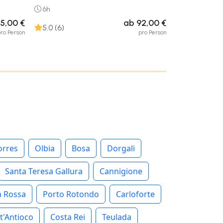
6h
5,00 €
ab 92,00 €
5.0 (6)
ro Person
pro Person
orres
Olbia
Bosa
Dorgali
Santa Teresa Gallura
Cannigione
a Rossa
Porto Rotondo
Carloforte
t'Antioco
Costa Rei
Teulada