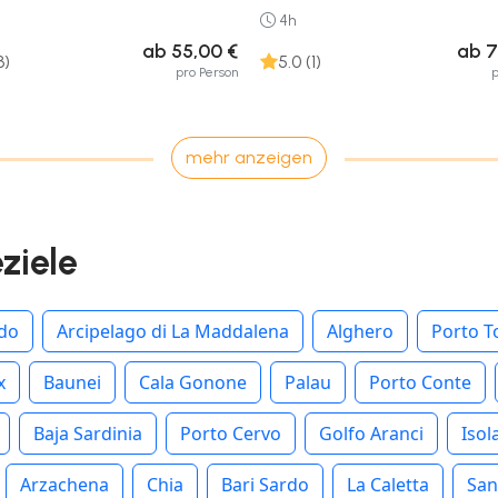
4h
ab 55,00 €
ab 7
3)
5.0 (1)
pro Person
p
mehr anzeigen
eziele
rdo
Arcipelago di La Maddalena
Alghero
Porto T
x
Baunei
Cala Gonone
Palau
Porto Conte
Baja Sardinia
Porto Cervo
Golfo Aranci
Isol
Arzachena
Chia
Bari Sardo
La Caletta
San