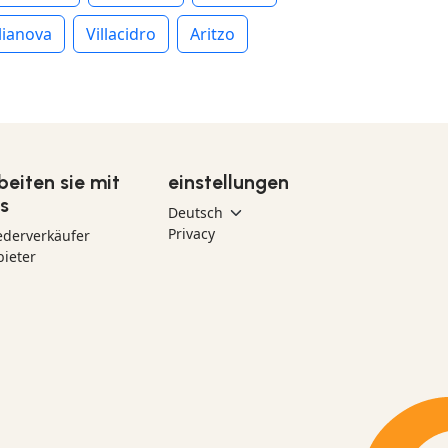
lianova
Villacidro
Aritzo
beiten sie mit
einstellungen
s
Privacy
ederverkäufer
ieter