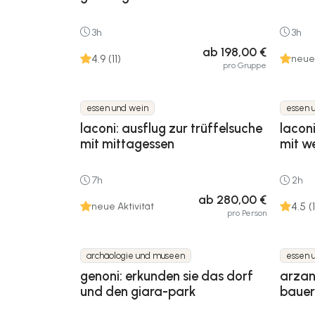
3h
3h
ab 198,00 €
4.9 (11)
neue 
pro Gruppe
essen und wein
essen 
laconi: ausflug zur trüffelsuche
laconi
mit mittagessen
mit w
7h
2h
ab 280,00 €
4.5 (1
neue Aktivität
pro Person
archäologie und museen
essen 
genoni: erkunden sie das dorf
arzan
und den giara-park
bauer