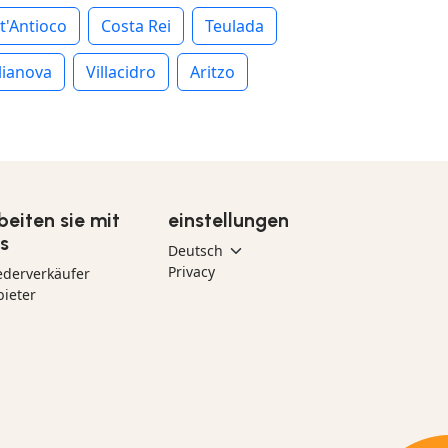
t'Antioco
Costa Rei
Teulada
lianova
Villacidro
Aritzo
beiten sie mit
einstellungen
s
Privacy
ederverkäufer
ieter