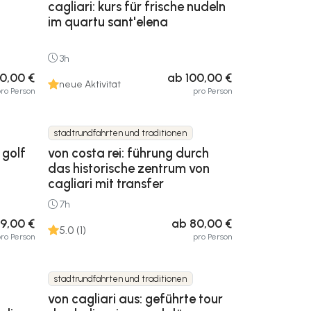
cagliari: kurs für frische nudeln
h
im quartu sant'elena
3h
20,00 €
ab 100,00 €
neue Aktivität
ro Person
pro Person
stadtrundfahrten und traditionen
 golf
von costa rei: führung durch
das historische zentrum von
cagliari mit transfer
7h
9,00 €
ab 80,00 €
5.0 (1)
ro Person
pro Person
stadtrundfahrten und traditionen
von cagliari aus: geführte tour