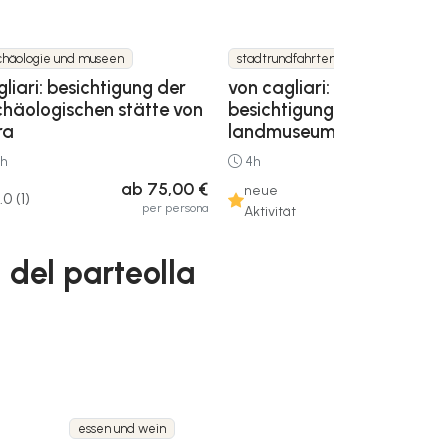
chäologie und museen
stadtrundfahrten und traditionen
liari: besichtigung der
von cagliari: geführte
chäologischen stätte von
besichtigung des
ra
landmuseums san sperate
h
4h
ab 75,00 €
ab 70,00
neue
.0 (1)
per persona
per pers
Aktivität
 del parteolla
essen und wein