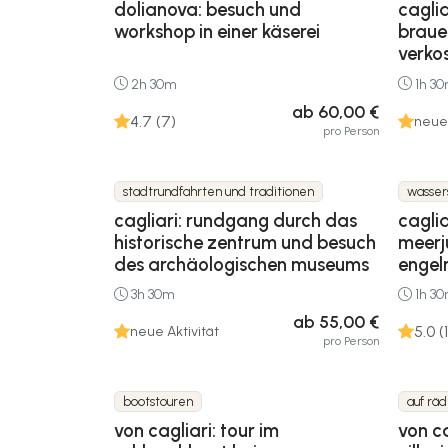
dolianova: besuch und
caglia
workshop in einer käserei
braue
verko
2h 30m
1h 3
ab 60,00 €
4.7 (7)
neue 
pro Person
stadtrundfahrten und traditionen
wasser
cagliari: rundgang durch das
caglia
historische zentrum und besuch
meerj
des archäologischen museums
engel
3h 30m
1h 3
ab 55,00 €
5.0 (1
neue Aktivität
pro Person
bootstouren
auf rä
von cagliari: tour im
von ca