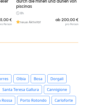
lier
durch die minen und dünen von
piscinas
8h
5,00 €
ab 200,00 €
neue Aktivität
ro Person
pro Person
orres
Olbia
Bosa
Dorgali
Santa Teresa Gallura
Cannigione
a Rossa
Porto Rotondo
Carloforte