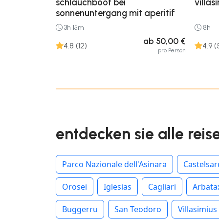
schlauchboot bei
villas
sonnenuntergang mit aperitif
3h 15m
8h
ab 50,00 €
4.8 (12)
4.9 (
pro Person
entdecken sie alle reis
Parco Nazionale dell'Asinara
Castelsa
Orosei
Iglesias
Cagliari
Arbata
Buggerru
San Teodoro
Villasimius