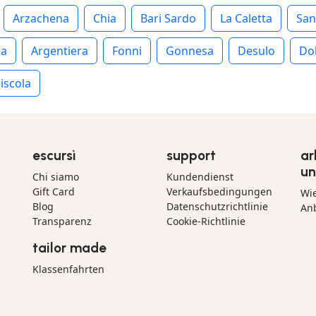
Arzachena
Chia
Bari Sardo
La Caletta
San
ia
Argentiera
Fonni
Gonnesa
Desulo
Do
iscola
escursì
support
ar
un
Chi siamo
Kundendienst
Gift Card
Verkaufsbedingungen
Wi
Blog
Datenschutzrichtlinie
Anb
Transparenz
Cookie-Richtlinie
tailor made
Klassenfahrten