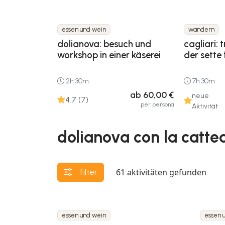
essen und wein
wandern
dolianova: besuch und
cagliari: 
workshop in einer käserei
der sette 
2h 30m
7h 30m
ab 60,00 €
neue
4.7 (7)
per persona
Aktivität
dolianova con la catted
61
aktivitäten gefunden
filter
essen und wein
essen 