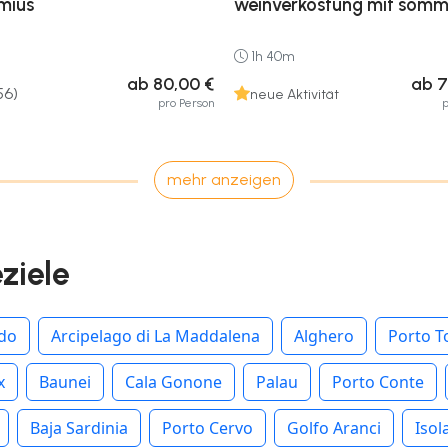
imius
weinverkostung mit somme
1h 40m
ab 80,00 €
ab 7
56)
neue Aktivität
pro Person
p
mehr anzeigen
eziele
rdo
Arcipelago di La Maddalena
Alghero
Porto T
x
Baunei
Cala Gonone
Palau
Porto Conte
Baja Sardinia
Porto Cervo
Golfo Aranci
Isol