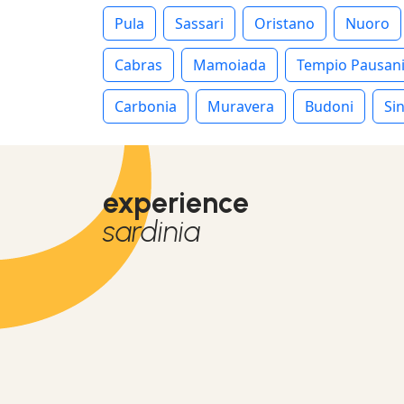
Pula
Sassari
Oristano
Nuoro
Cabras
Mamoiada
Tempio Pausan
Carbonia
Muravera
Budoni
Sin
experience
sardinia