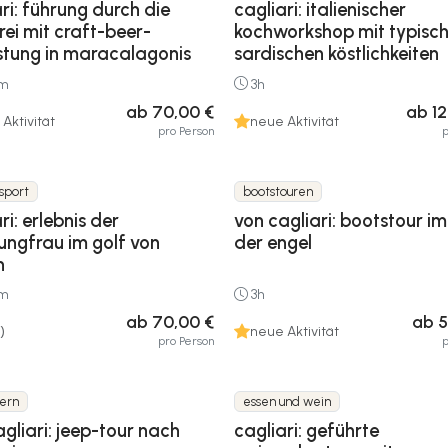
ri: führung durch die
cagliari: italienischer
rei mit craft-beer-
kochworkshop mit typisc
stung in maracalagonis
sardischen köstlichkeiten
0m
3h
ab 70,00 €
ab 1
Aktivität
neue Aktivität
pro Person
p
sport
bootstouren
ri: erlebnis der
von cagliari: bootstour im
ungfrau im golf von
der engel
n
0m
3h
ab 70,00 €
ab 5
)
neue Aktivität
pro Person
p
dern
essen und wein
gliari: jeep-tour nach
cagliari: geführte