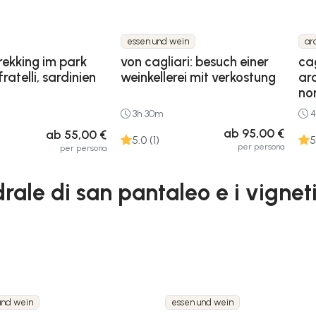
essen und wein
ar
trekking im park
von cagliari: besuch einer
cag
fratelli, sardinien
weinkellerei mit verkostung
ar
no
3h 30m
4
ab 95,00 €
ab 55,00 €
5.0 (1)
5
per persona
per persona
rale di san pantaleo e i vigneti
und wein
essen und wein