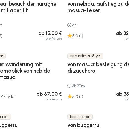
sa: besuch der nuraghe
von nebida: aufstieg zu d
 mit aperitif
masua-felsen
0m
6h
ab 15,00 €
ab 32
5)
5.0 (1)
pro Person
p
rn
adrenalin-ausflüge
ias: wanderung mit
von masua: besteigung d
amablick von nebida
di zucchero
 masua
3h 30m
ab 67,00 €
ab 35
5.0 (1)
Aktivität
pro Person
p
ouren
bootstouren
uggerru:
von buggerru: