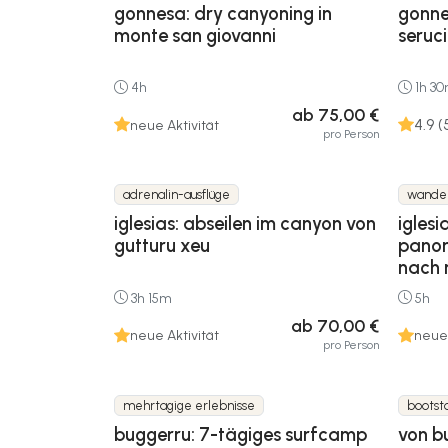
gonnesa: dry canyoning in
gonne
monte san giovanni
seruci
4h
1h 3
ab 75,00 €
4.9 (
neue Aktivität
pro Person
adrenalin-ausflüge
wande
iglesias: abseilen im canyon von
igles
gutturu xeu
panor
nach
3h 15m
5h
ab 70,00 €
neue Aktivität
neue 
pro Person
mehrtagige erlebnisse
bootst
buggerru: 7-tägiges surfcamp
von b