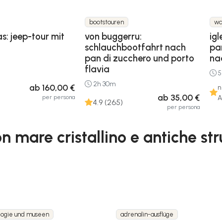
bootstouren
wa
as: jeep-tour mit
von buggerru:
ig
schlauchbootfahrt nach
pa
pan di zucchero und porto
na
flavia
5
2h 30m
ab 160,00 €
n
ab 35,00 €
per persona
A
4.9 (265)
per persona
 mare cristallino e antiche str
logie und museen
adrenalin-ausflüge