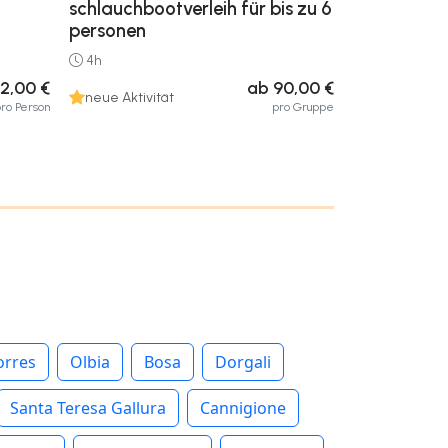
schlauchbootverleih für bis zu 6
personen
4h
2,00 €
ab 90,00 €
neue Aktivität
ro Person
pro Gruppe
orres
Olbia
Bosa
Dorgali
Santa Teresa Gallura
Cannigione