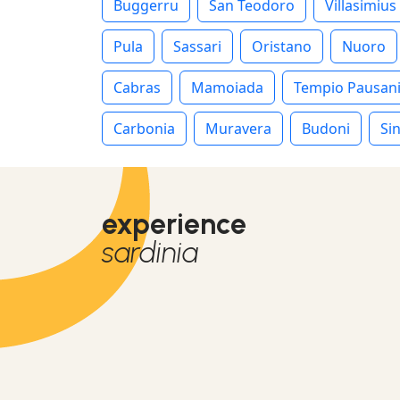
Buggerru
San Teodoro
Villasimius
Pula
Sassari
Oristano
Nuoro
Cabras
Mamoiada
Tempio Pausan
Carbonia
Muravera
Budoni
Sin
experience
sardinia