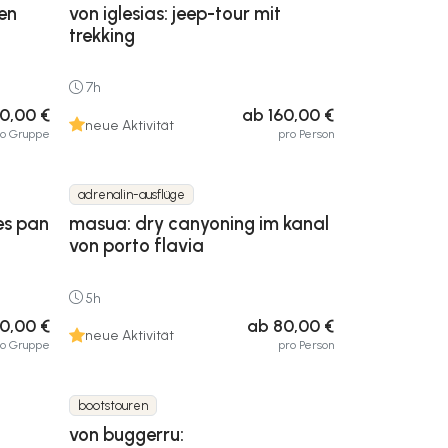
en
von iglesias: jeep-tour mit
trekking
7h
0,00 €
ab 160,00 €
neue Aktivität
ro Gruppe
pro Person
adrenalin-ausflüge
es pan
masua: dry canyoning im kanal
von porto flavia
5h
0,00 €
ab 80,00 €
neue Aktivität
ro Gruppe
pro Person
bootstouren
von buggerru: