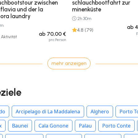
uchbootstour zwischen
schlauchbootfahrt zur
flavia und der la
minenküste
ra laundry
2h 30m
5m
ab 4
4.8 (79)
ab 70,00 €
p
Aktivität
pro Person
mehr anzeigen
eziele
rdo
Arcipelago di La Maddalena
Alghero
Porto T
x
Baunei
Cala Gonone
Palau
Porto Conte