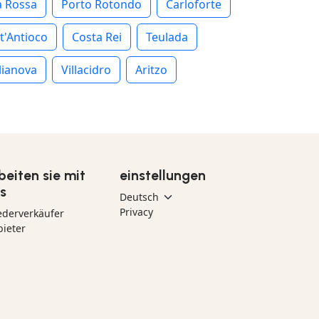
a Rossa
Porto Rotondo
Carloforte
t'Antioco
Costa Rei
Teulada
lianova
Villacidro
Aritzo
beiten sie mit
einstellungen
s
Privacy
ederverkäufer
ieter