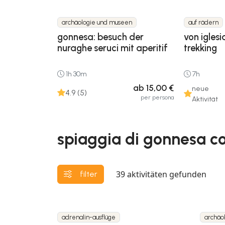
archäologie und museen
auf rädern
gonnesa: besuch der
von iglesi
nuraghe seruci mit aperitif
trekking
1h 30m
7h
ab 15,00 €
neue
4.9 (5)
per persona
Aktivität
spiaggia di gonnesa con
39
aktivitäten gefunden
filter
adrenalin-ausflüge
archäo