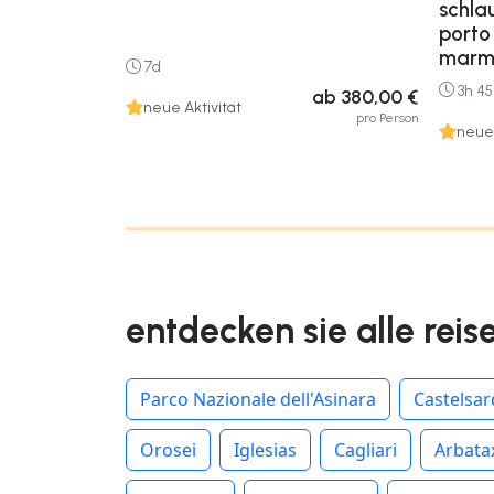
schla
porto 
marmo
7d
3h 4
ab 380,00 €
neue Aktivität
pro Person
neue 
entdecken sie alle reis
Parco Nazionale dell'Asinara
Castelsa
Orosei
Iglesias
Cagliari
Arbata