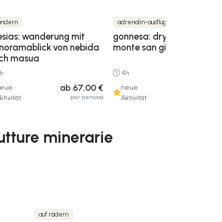
ndern
adrenalin-ausflüge
lesias: wanderung mit
gonnesa: dry canyoning in
noramablick von nebida
monte san giovanni
ch masua
h
4h
ab 67,00 €
ab 75,00
eue
neue
per persona
per pers
ktivität
Aktivität
utture minerarie
auf rädern