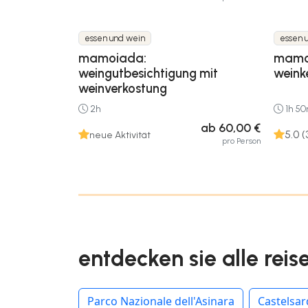
essen und wein
essen 
mamoiada:
mamoi
weingutbesichtigung mit
weinke
weinverkostung
2h
1h 5
ab 60,00 €
5.0 (
neue Aktivität
pro Person
entdecken sie alle reis
Parco Nazionale dell'Asinara
Castelsa