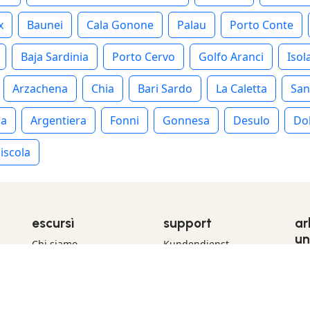
x
Baunei
Cala Gonone
Palau
Porto Conte
Baja Sardinia
Porto Cervo
Golfo Aranci
Isol
Arzachena
Chia
Bari Sardo
La Caletta
San
ia
Argentiera
Fonni
Gonnesa
Desulo
Do
iscola
escursì
support
ar
un
Chi siamo
Kundendienst
Gift Card
Verkaufsbedingungen
Wi
Blog
Datenschutzrichtlinie
Anb
Transparenz
Cookie-Richtlinie