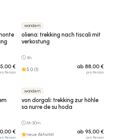
wandern
 monte
oliena: trekking nach tiscali mit
ang
verkostung
4h
5,00 €
ab 88,00 €
5.0 (1)
ro Person
pro Person
wandern
dem
von dorgali: trekking zur höhle
sa nurre de su hoda
6h 30m
0,00 €
ab 95,00 €
neue Aktivität
ro Person
pro Person