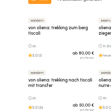
wandern
essen 
von oliena: trekking zum berg
oliena
tiscali
ziege
6h
1h 3
ab 80,00 €
5.0 (1)
neue 
pro Person
wandern
wande
von oliena: trekking nach tiscali
oliena
mit transfer
nurre
6h
4h
ab 50,00 €
5.0 (6)
5.0 (
pro Person