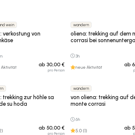
und wein
wandern
: verkostung von
oliena: trekking auf dem
nkäse
corrasi bei sonnenunterg
0m
3h
ab 30,00 €
ab 6
Aktivität
neue Aktivität
pro Person
p
rn
wandern
: trekking zur höhle sa
von oliena: trekking auf 
 de su hoda
monte corrasi
6h
ab 50,00 €
ab 5
2)
5.0 (1)
pro Person
p