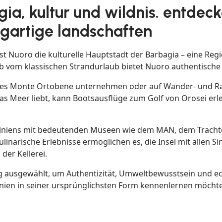
ia, kultur und wildnis. entdeck
gartige landschaften
ist Nuoro die kulturelle Hauptstadt der Barbagia – eine Reg
 vom klassischen Strandurlaub bietet Nuoro authentische Er
 des Monte Ortobene unternehmen oder auf Wander- und Ra
 Meer liebt, kann Bootsausflüge zum Golf von Orosei erle
Sardiniens mit bedeutenden Museen wie dem MAN, dem Tra
linarische Erlebnisse ermöglichen es, die Insel mit allen S
der Kellerei.
tig ausgewählt, um Authentizität, Umweltbewusstsein und e
ardinien in seiner ursprünglichsten Form kennenlernen möcht