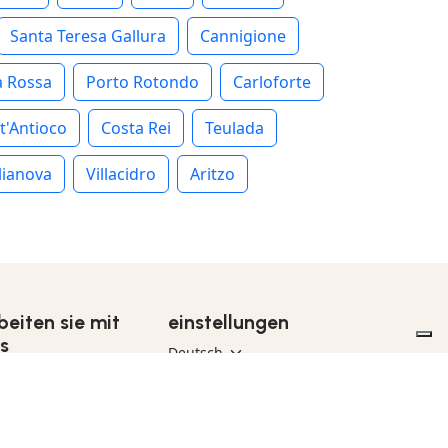
Santa Teresa Gallura
Cannigione
a Rossa
Porto Rotondo
Carloforte
t'Antioco
Costa Rei
Teulada
lianova
Villacidro
Aritzo
beiten sie mit
einstellungen
s
Privacy
ederverkäufer
ieter