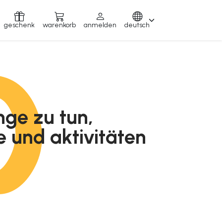
geschenk
warenkorb
anmelden
deutsch
nge zu tun,
e und aktivitäten