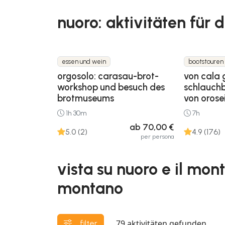
nuoro: aktivitäten für
essen und wein
bootstouren
orgosolo: carasau-brot-
von cala 
workshop und besuch des
schlauchb
brotmuseums
von orose
1h 30m
7h
ab 70,00 €
5.0 (2)
4.9 (176)
per persona
vista su nuoro e il mon
montano
79
aktivitäten gefunden
filter