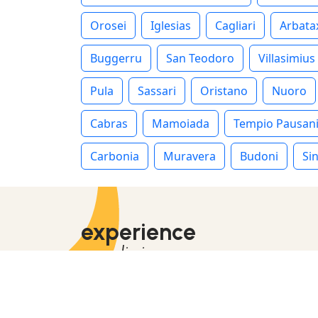
Orosei
Iglesias
Cagliari
Arbata
Buggerru
San Teodoro
Villasimius
Pula
Sassari
Oristano
Nuoro
Cabras
Mamoiada
Tempio Pausan
Carbonia
Muravera
Budoni
Sin
experience
sardinia