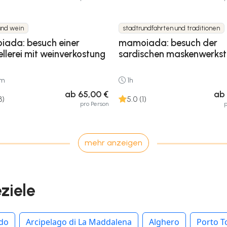
und wein
stadtrundfahrten und traditionen
ada: besuch einer
mamoiada: besuch der
llerei mit weinverkostung
sardischen maskenwerkst
0m
1h
ab 65,00 €
ab 
3)
5.0 (1)
pro Person
p
mehr anzeigen
eziele
rdo
Arcipelago di La Maddalena
Alghero
Porto T