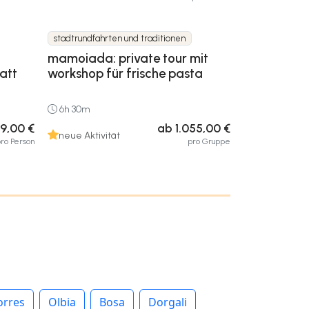
stadtrundfahrten und traditionen
mamoiada: private tour mit
att
workshop für frische pasta
6h 30m
9,00 €
ab 1.055,00 €
neue Aktivität
ro Person
pro Gruppe
orres
Olbia
Bosa
Dorgali