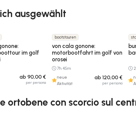
 dich ausgewählt
bootstouren
st
gonone:
von cala gonone:
bu
oottour im golf
motorbootfahrt im golf von
ba
i
orosei
7h 45m
2
ab 90,00 €
ab 120,00 €
neue
n
per persona
per persona
Aktivität
A
te ortobene con scorcio sul cen