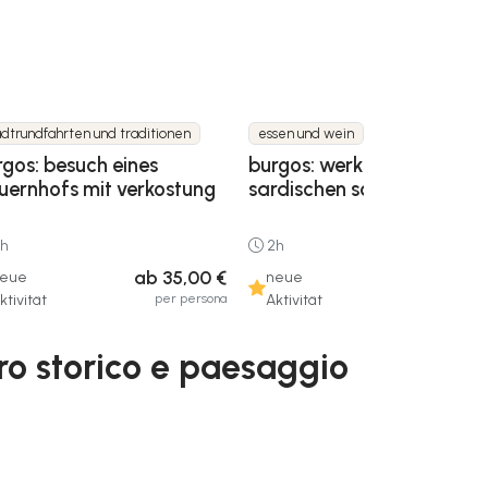
adtrundfahrten und traditionen
essen und wein
rgos: besuch eines
burgos: werkstatt für
uernhofs mit verkostung
sardischen schafskäse
h
2h
ab 35,00 €
ab 52,00
eue
neue
per persona
per pers
ktivität
Aktivität
tro storico e paesaggio