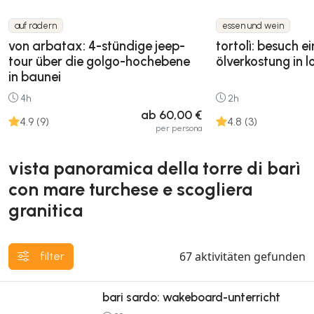
auf rädern
essen und wein
von arbatax: 4-stündige jeep-
tortolì: besuch e
tour über die golgo-hochebene
ölverkostung in l
in baunei
4h
2h
ab 60,00 €
4.9 (9)
4.8 (3)
per persona
vista panoramica della torre di barì
con mare turchese e scogliera
granitica
67
aktivitäten gefunden
filter
bari sardo: wakeboard-unterricht