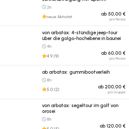
2h
ab 50,00 €
neue Aktivität
pro Person
von arbatax: 4-stündige jeep-tour
über die golgo-hochebene in baunei
4h
ab 60,00 €
4.9 (9)
pro Person
ab arbatax: gummibootverleih
8h
ab 200,00 €
5.0 (2)
pro Gruppe
von arbatax: segeltour im golf von
orosei
8h
ab 120,00 €
5.0 (5)