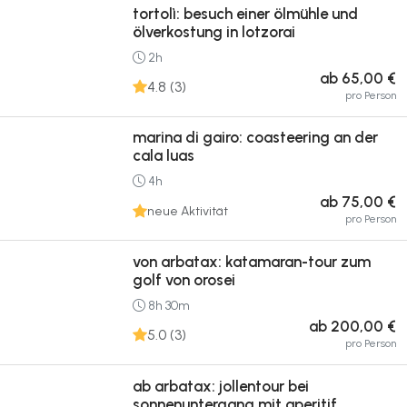
tortolì: besuch einer ölmühle und
ölverkostung in lotzorai
2h
ab 65,00 €
4.8 (3)
pro Person
marina di gairo: coasteering an der
cala luas
4h
ab 75,00 €
neue Aktivität
pro Person
von arbatax: katamaran-tour zum
golf von orosei
8h 30m
ab 200,00 €
5.0 (3)
pro Person
ab arbatax: jollentour bei
sonnenuntergang mit aperitif