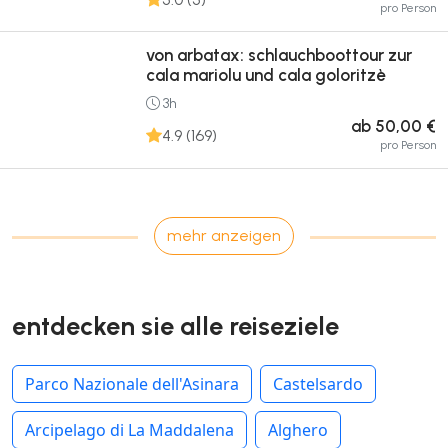
pro Person
von arbatax: schlauchboottour zur
cala mariolu und cala goloritzè
3h
ab 50,00 €
4.9 (169)
pro Person
mehr anzeigen
entdecken sie alle reiseziele
Parco Nazionale dell'Asinara
Castelsardo
Arcipelago di La Maddalena
Alghero