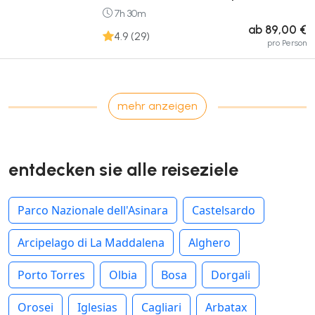
7h 30m
ab 89,00 €
4.9 (29)
pro Person
mehr anzeigen
entdecken sie alle reiseziele
Parco Nazionale dell'Asinara
Castelsardo
Arcipelago di La Maddalena
Alghero
Porto Torres
Olbia
Bosa
Dorgali
Orosei
Iglesias
Cagliari
Arbatax