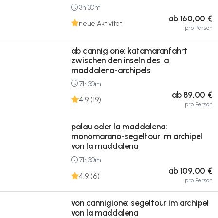
3h 30m
ab 160,00 €
neue Aktivität
pro Person
ab cannigione: katamaranfahrt
zwischen den inseln des la
maddalena-archipels
7h 30m
ab 89,00 €
4.9 (19)
pro Person
palau oder la maddalena:
monomarano-segeltour im archipel
von la maddalena
7h 30m
ab 109,00 €
4.9 (6)
pro Person
von cannigione: segeltour im archipel
von la maddalena