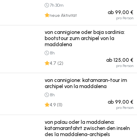
7h 30m
ab 99,00 €
neue Aktivität
pro Person
von cannigione oder baja sardinia:
bootstour zum archipel von la
maddalena
8h
ab 125,00 €
4.7 (2)
pro Person
von cannigione: katamaran-tour im
archipel von la maddalena
8h
ab 99,00 €
4.9 (11)
pro Person
von palau oder la maddalena:
katamaranfahrt zwischen den inseln
des la maddalena-archipels