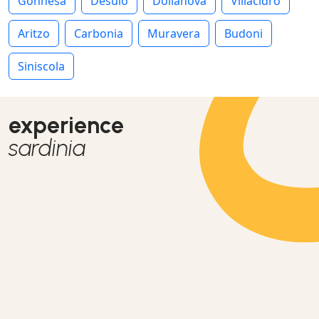
Gonnesa
Desulo
Dolianova
Villacidro
Aritzo
Carbonia
Muravera
Budoni
Siniscola
experience
sardinia