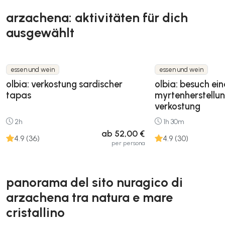
arzachena: aktivitäten für dich
ausgewählt
essen und wein
essen und wein
olbia: verkostung sardischer
olbia: besuch ein
tapas
myrtenherstellun
verkostung
2h
1h 30m
ab 52,00 €
4.9 (36)
4.9 (30)
per persona
panorama del sito nuragico di
arzachena tra natura e mare
cristallino