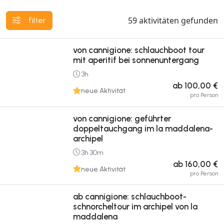
59
aktivitäten gefunden
filter
von cannigione: schlauchboot tour
mit aperitif bei sonnenuntergang
3h
ab 100,00 €
neue Aktivität
pro Person
von cannigione: geführter
doppeltauchgang im la maddalena-
archipel
3h 30m
ab 160,00 €
neue Aktivität
pro Person
ab cannigione: schlauchboot-
schnorcheltour im archipel von la
maddalena