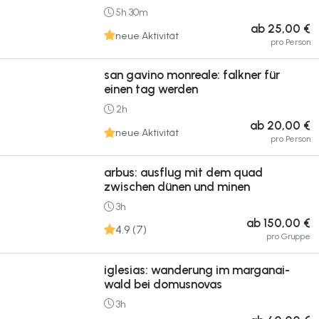
5h 30m
ab 25,00 €
neue Aktivität
pro Person
san gavino monreale: falkner für
einen tag werden
2h
ab 20,00 €
neue Aktivität
pro Person
arbus: ausflug mit dem quad
zwischen dünen und minen
3h
ab 150,00 €
4.9 (7)
pro Gruppe
iglesias: wanderung im marganai-
wald bei domusnovas
3h