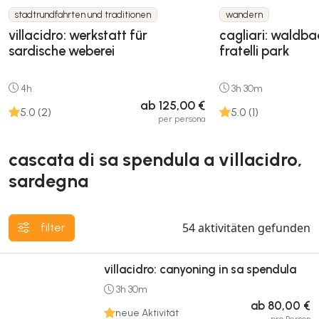
stadtrundfahrten und traditionen
wandern
villacidro: werkstatt für
cagliari: waldba
sardische weberei
fratelli park
4h
3h 30m
ab 125,00 €
5.0 (2)
5.0 (1)
per persona
cascata di sa spendula a villacidro,
sardegna
54
aktivitäten gefunden
filter
villacidro: canyoning in sa spendula
3h 30m
ab 80,00 €
neue Aktivität
pro Person