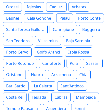
Orosei
Iglesias
Cagliari
Arbatax
Baunei
Cala Gonone
Palau
Porto Conte
Santa Teresa Gallura
Cannigione
Buggerru
San Teodoro
Villasimius
Baja Sardinia
Porto Cervo
Golfo Aranci
Isola Rossa
Porto Rotondo
Carloforte
Pula
Sassari
Oristano
Nuoro
Arzachena
Chia
Bari Sardo
La Caletta
Sant'Antioco
Costa Rei
Teulada
Cabras
Mamoiada
Tempio Pausania
Argentiera
Fonni