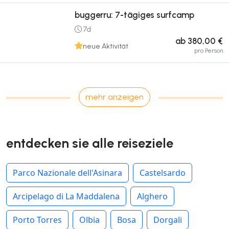
buggerru: 7-tägiges surfcamp
7d
ab 380,00 €
neue Aktivität
pro Person
mehr anzeigen
entdecken sie alle reiseziele
Parco Nazionale dell'Asinara
Castelsardo
Arcipelago di La Maddalena
Alghero
Porto Torres
Olbia
Bosa
Dorgali