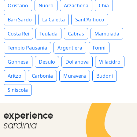
Oristano
Nuoro
Arzachena
Chia
Bari Sardo
La Caletta
Sant'Antioco
Costa Rei
Teulada
Cabras
Mamoiada
Tempio Pausania
Argentiera
Fonni
Gonnesa
Desulo
Dolianova
Villacidro
Aritzo
Carbonia
Muravera
Budoni
Siniscola
experience
sardinia