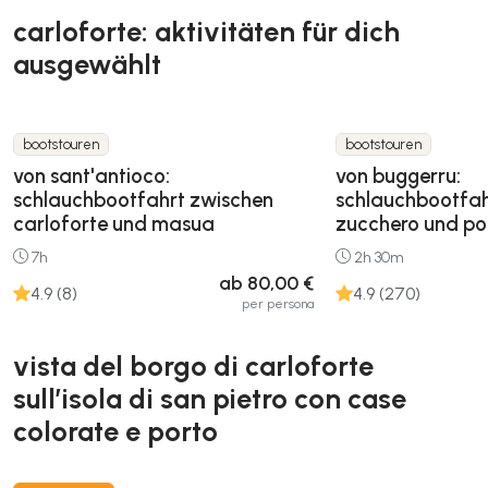
carloforte: aktivitäten für dich
ausgewählt
bootstouren
bootstouren
von sant'antioco:
von buggerru:
schlauchbootfahrt zwischen
schlauchbootfah
carloforte und masua
zucchero und por
7h
2h 30m
ab 80,00 €
4.9 (8)
4.9 (270)
per persona
vista del borgo di carloforte
sull’isola di san pietro con case
colorate e porto