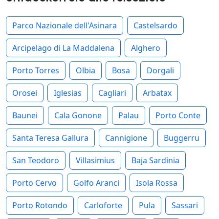
Parco Nazionale dell'Asinara
Castelsardo
Arcipelago di La Maddalena
Alghero
Porto Torres
Olbia
Bosa
Dorgali
Orosei
Iglesias
Cagliari
Arbatax
Baunei
Cala Gonone
Palau
Porto Conte
Santa Teresa Gallura
Cannigione
Buggerru
San Teodoro
Villasimius
Baja Sardinia
Porto Cervo
Golfo Aranci
Isola Rossa
Porto Rotondo
Carloforte
Pula
Sassari