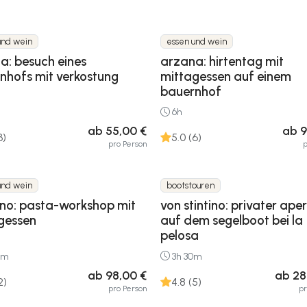
und wein
essen und wein
a: besuch eines
arzana: hirtentag mit
nhofs mit verkostung
mittagessen auf einem
bauernhof
6h
ab 55,00 €
ab 9
3)
5.0 (6)
pro Person
p
und wein
bootstouren
ano: pasta-workshop mit
von stintino: privater aperi
gessen
auf dem segelboot bei la
pelosa
0m
3h 30m
ab 98,00 €
ab 28
2)
4.8 (5)
pro Person
p