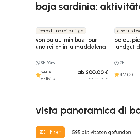
baja sardinia: aktivitä
fahrrad- und reitausflüge
essen und w
von palau: minibus-tour
palau: pi
und reiten in la maddalena
landgut d
5h 30m
2h
ab 200,00 €
neue
4.2 (2)
per persona
Aktivität
vista panoramica di baj
595
aktivitäten gefunden
filter