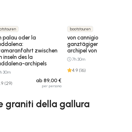
otstouren
bootstouren
n palau oder la
von cannigione:
ddalena:
ganztägiger segeltörn im
tamaranfahrt zwischen
archipel von la maddalen
 inseln des la
7h 30m
ddalena-archipels
ab 89,00
4.9 (16)
h 30m
per pers
ab 89,00 €
.9 (29)
per persona
graniti della gallura