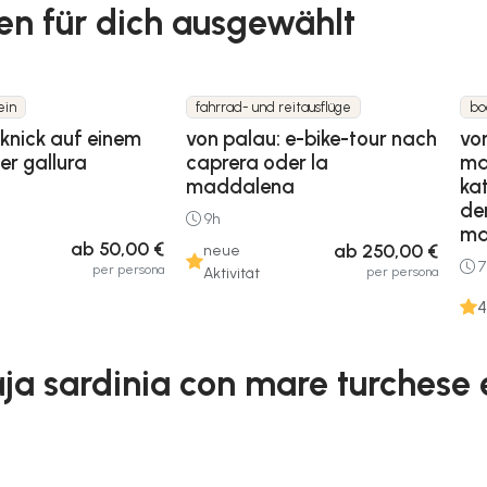
ten für dich ausgewählt
ein
fahrrad- und reitausflüge
bo
cknick auf einem
von palau: e-bike-tour nach
vo
er gallura
caprera oder la
ma
maddalena
ka
den
9h
ma
ab 50,00 €
ab 250,00 €
neue
7
per persona
per persona
Aktivität
4
a sardinia con mare turchese e 