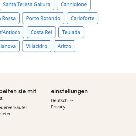
Santa Teresa Gallura
Cannigione
a Rossa
Porto Rotondo
Carloforte
t'Antioco
Costa Rei
Teulada
lianova
Villacidro
Aritzo
beiten sie mit
einstellungen
s
Privacy
ederverkäufer
ieter