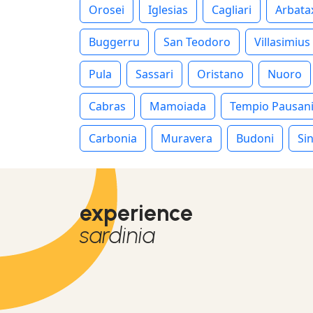
Orosei
Iglesias
Cagliari
Arbata
Buggerru
San Teodoro
Villasimius
Pula
Sassari
Oristano
Nuoro
Cabras
Mamoiada
Tempio Pausan
Carbonia
Muravera
Budoni
Sin
experience
sardinia