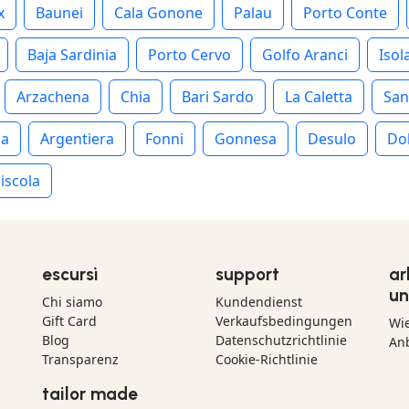
x
Baunei
Cala Gonone
Palau
Porto Conte
Baja Sardinia
Porto Cervo
Golfo Aranci
Isol
Arzachena
Chia
Bari Sardo
La Caletta
San
ia
Argentiera
Fonni
Gonnesa
Desulo
Do
iscola
escursì
support
ar
un
Chi siamo
Kundendienst
Gift Card
Verkaufsbedingungen
Wi
Blog
Datenschutzrichtlinie
Anb
Transparenz
Cookie-Richtlinie
tailor made