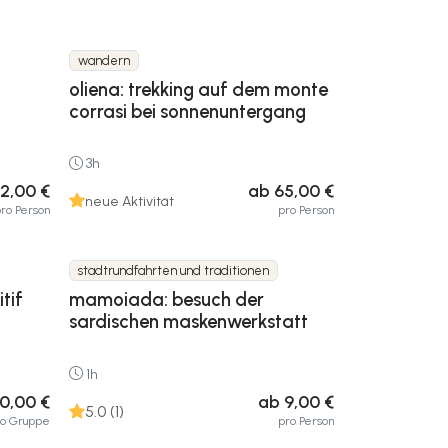
wandern
oliena: trekking auf dem monte
corrasi bei sonnenuntergang
3h
2,00 €
ab 65,00 €
neue Aktivität
ro Person
pro Person
stadtrundfahrten und traditionen
tif
mamoiada: besuch der
sardischen maskenwerkstatt
1h
0,00 €
ab 9,00 €
5.0 (1)
ro Gruppe
pro Person