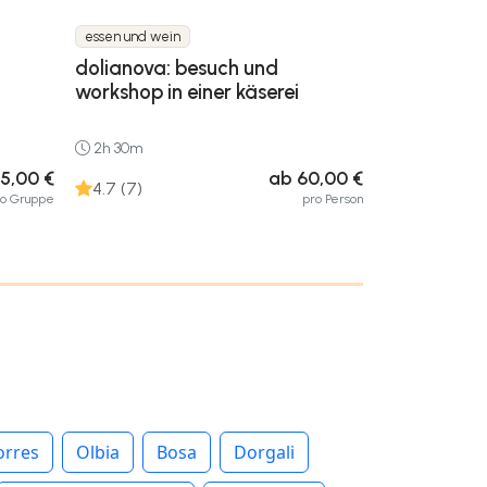
essen und wein
dolianova: besuch und
workshop in einer käserei
2h 30m
5,00 €
ab 60,00 €
4.7 (7)
ro Gruppe
pro Person
orres
Olbia
Bosa
Dorgali