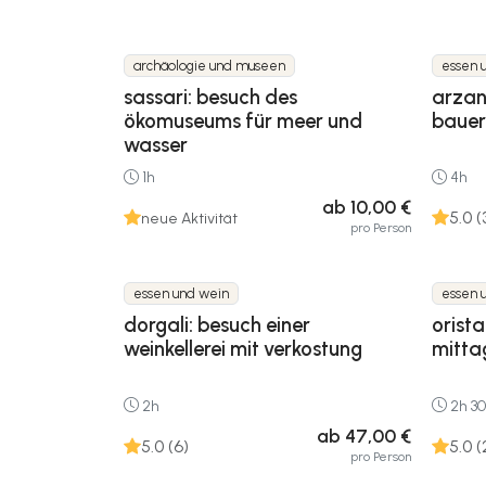
archäologie und museen
essen 
sassari: besuch des
arzan
ökomuseums für meer und
bauer
wasser
1h
4h
ab 10,00 €
5.0 (
neue Aktivität
pro Person
essen und wein
essen 
dorgali: besuch einer
orist
weinkellerei mit verkostung
mitta
2h
2h 3
ab 47,00 €
5.0 (6)
5.0 (
pro Person