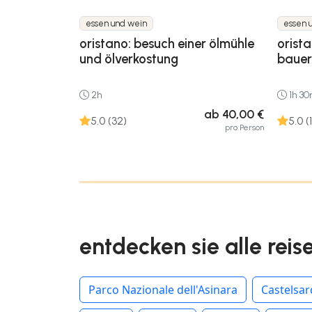
essen und wein
essen 
oristano: besuch einer ölmühle
orista
und ölverkostung
bauer
2h
1h 3
ab 40,00 €
5.0 (32)
5.0 (1
pro Person
entdecken sie alle reis
Parco Nazionale dell'Asinara
Castelsa