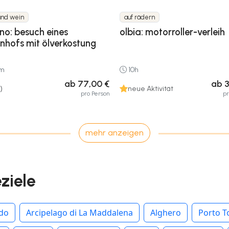
und wein
auf rädern
no: besuch eines
olbia: motorroller-verleih
nhofs mit ölverkostung
0m
10h
ab 77,00 €
ab 3
)
neue Aktivität
pro Person
p
mehr anzeigen
eziele
rdo
Arcipelago di La Maddalena
Alghero
Porto T